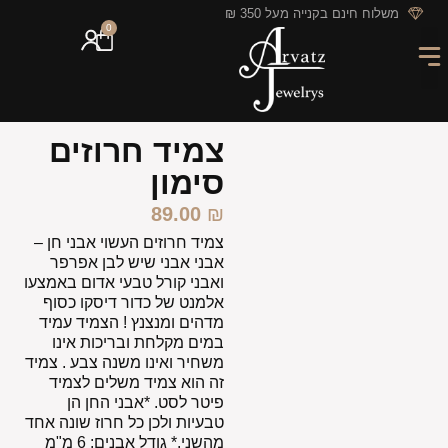
לתוכן
משלוח חינם בקנייה מעל 350 ₪
0
מארזי מתנה
חריטה אישית
GIFT CARD
מבצעי החודש
צמיד חרוזים
סימון
89.00
₪
צמיד חרוזים העשוי אבני חן –
אבני אבני שיש לבן אפרפר
ואבני קורל טבעי אדום באמצעו
אלמנט של כדור דיסקו כסוף
מדהים ומנצנץ ! הצמיד עמיד
במים מקלחת ובריכות אינו
משחיר ואינו משנה צבע . צמיד
זה הוא צמיד משלים לצמיד
פיטר לסט. *אבני החן הן
טבעיות ולכן כל חרוז שונה אחד
מהשני.* גודל אבנים: 6 מ"מ