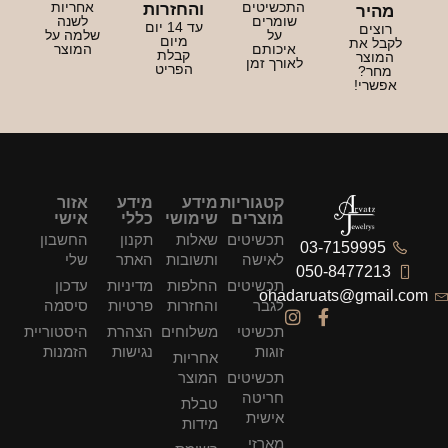
התכשיטים
אחריות
והחזרות
מהיר
שומרים
לשנה
עד 14 יום
רוצים
על
שלמה על
מיום
לקבל את
איכותם
המוצר
קבלת
המוצר
לאורך זמן
הפריט
מחר?
אפשרי!
קטגוריות
מידע
מידע
אזור
מוצרים
שימושי
כללי
אישי
תכשיטים
שאלות
תקנון
החשבון
03-7159995
לאישה
ותשובות
האתר
שלי
050-8477213
תכשיטים
החלפות
מדיניות
עדכון
ohadaruats@gmail.com
לגבר
והחזרות
פרטיות
סיסמה
תכשיטי
משלוחים
הצהרת
היסטוריית
זוגות
נגישות
הזמנות
אחריות
תכשיטים
המוצר
חריטה
טבלת
אישית
מידות
מארזי