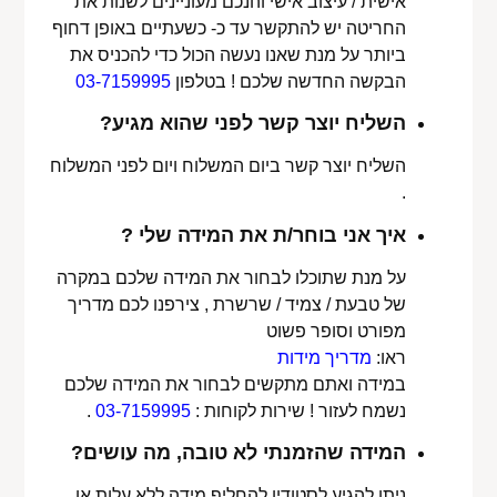
אישית / עיצוב אישי והנכם מעוניינים לשנות את
החריטה יש להתקשר עד כ- כשעתיים באופן דחוף
ביותר על מנת שאנו נעשה הכול כדי להכניס את
הבקשה החדשה שלכם ! בטלפון
03-7159995
השליח יוצר קשר לפני שהוא מגיע?
השליח יוצר קשר ביום המשלוח ויום לפני המשלוח
.
איך אני בוחר/ת את המידה שלי ?
על מנת שתוכלו לבחור את המידה שלכם במקרה
של טבעת / צמיד / שרשרת , צירפנו לכם מדריך
מפורט וסופר פשוט
ראו:
מדריך מידות
במידה ואתם מתקשים לבחור את המידה שלכם
נשמח לעזור ! שירות לקוחות :
03-7159995
.
המידה שהזמנתי לא טובה, מה עושים?
ניתן להגיע לסטודיו להחליף מידה ללא עלות או