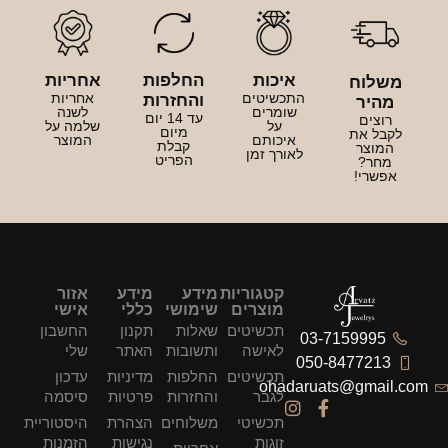
כות
החלפות
אחריות
שיטים
אחריות
והחזרות
מרים
לשנה
עד 14 יום
על
שלמה על
מיום
כותם
המוצר
קבלת
רך זמן
הפריט
קטגוריות
מידע
מידע
אזור
מוצרים
שימושי
כללי
אישי
תכשיטים
שאלות
תקנון
החשבון
לאישה
ותשובות
האתר
שלי
תכשיטים
החלפות
מדיניות
עדכון
oha
לגבר
והחזרות
פרטיות
סיסמה
תכשיטי
משלוחים
הצהרת
היסטוריית
זוגות
נגישות
הזמנות