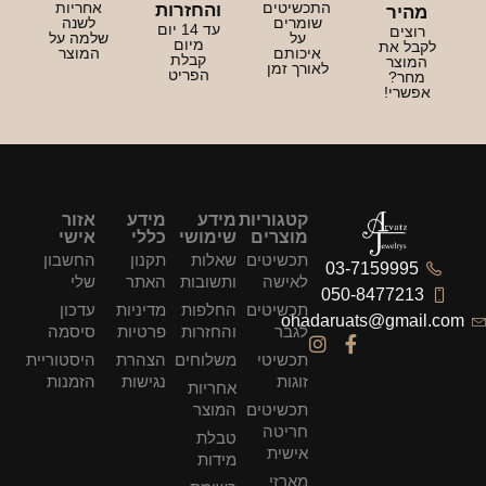
התכשיטים
אחריות
והחזרות
מהיר
שומרים
לשנה
עד 14 יום
רוצים
על
שלמה על
מיום
לקבל את
איכותם
המוצר
קבלת
המוצר
לאורך זמן
הפריט
מחר?
אפשרי!
קטגוריות
מידע
מידע
אזור
מוצרים
שימושי
כללי
אישי
תכשיטים
שאלות
תקנון
החשבון
03-7159995
לאישה
ותשובות
האתר
שלי
050-8477213
תכשיטים
החלפות
מדיניות
עדכון
ohadaruats@gmail.com
לגבר
והחזרות
פרטיות
סיסמה
תכשיטי
משלוחים
הצהרת
היסטוריית
זוגות
נגישות
הזמנות
אחריות
תכשיטים
המוצר
חריטה
טבלת
אישית
מידות
מארזי