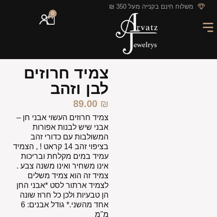
לתוכן
משלוח חינם בקנייה מעל 350 ₪
0
מארזי מתנה
חריטה אישית
GIFT CARD
מבצעי החודש
צמיד חרוזים
לבן וזהב
89.00
₪
צמיד חרוזים העשוי אבני חן –
אבני שיש לבנות אפורות
המשולבות עם כדורי זהב
בציפוי זהב 14 קראט ! , הצמיד
עמיד במים מקלחת ובריכות
אינו משחיר ואינו משנה צבע .
צמיד זה הוא צמיד משלים
לצמיד ארתור לסט *אבני החן
הן טבעיות ולכן כל חרוז שונה
אחד מהשני.* גודל אבנים: 6
מ"מ