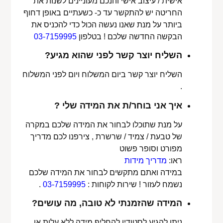
אישית / עיצוב אישי והנכם מעוניינים לשנות את
החריטה יש להתקשר עד כ- כשעתיים באופן דחוף
ביותר על מנת שאנו נעשה הכול כדי להכניס את
הבקשה החדשה שלכם ! בטלפון
03-7159995
השליח יוצר קשר לפני שהוא מגיע?
השליח יוצר קשר ביום המשלוח ויום לפני המשלוח
.
איך אני בוחר/ת את המידה שלי ?
על מנת שתוכלו לבחור את המידה שלכם במקרה
של טבעת / צמיד / שרשרת , צירפנו לכם מדריך
מפורט וסופר פשוט
ראו:
מדריך מידות
במידה ואתם מתקשים לבחור את המידה שלכם
נשמח לעזור ! שירות לקוחות :
03-7159995
.
המידה שהזמנתי לא טובה, מה עושים?
ניתן להגיע לסטודיו להחליף מידה ללא עלות או