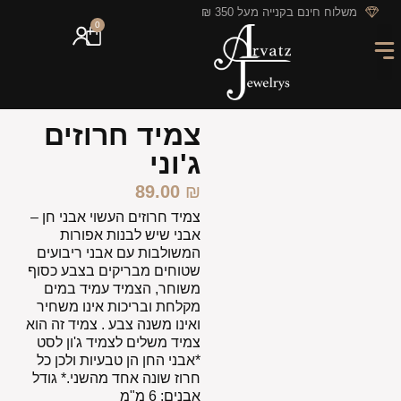
לתוכן
משלוח חינם בקנייה מעל 350 ₪
0
מארזי מתנה
חריטה אישית
GIFT CARD
מבצעי החודש
צמיד חרוזים
ג'וני
89.00
₪
צמיד חרוזים העשוי אבני חן –
אבני שיש לבנות אפורות
המשולבות עם אבני ריבועים
שטוחים מבריקים בצבע כסוף
משוחר, הצמיד עמיד במים
מקלחת ובריכות אינו משחיר
ואינו משנה צבע . צמיד זה הוא
צמיד משלים לצמיד ג'ון לסט
*אבני החן הן טבעיות ולכן כל
חרוז שונה אחד מהשני.* גודל
אבנים: 6 מ"מ