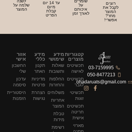
שומרים
לשנה
עד 14 יום
רוצים
על
שלמה על
מיום
לקבל את
איכותם
המוצר
קבלת
המוצר
לאורך זמן
הפריט
מחר?
אפשרי!
קטגוריות
מידע
מידע
אזור
מוצרים
שימושי
כללי
אישי
תכשיטים
שאלות
תקנון
החשבון
03-7159995
לאישה
ותשובות
האתר
שלי
050-8477213
תכשיטים
החלפות
מדיניות
עדכון
ohadaruats@gmail.com
לגבר
והחזרות
פרטיות
סיסמה
תכשיטי
משלוחים
הצהרת
היסטוריית
זוגות
נגישות
הזמנות
אחריות
תכשיטים
המוצר
חריטה
טבלת
אישית
מידות
מארזי
רשימת
מתנה