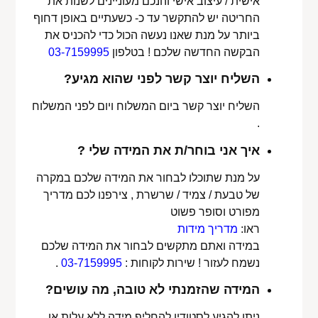
אישית / עיצוב אישי והנכם מעוניינים לשנות את
החריטה יש להתקשר עד כ- כשעתיים באופן דחוף
ביותר על מנת שאנו נעשה הכול כדי להכניס את
הבקשה החדשה שלכם ! בטלפון
03-7159995
השליח יוצר קשר לפני שהוא מגיע?
השליח יוצר קשר ביום המשלוח ויום לפני המשלוח
.
איך אני בוחר/ת את המידה שלי ?
על מנת שתוכלו לבחור את המידה שלכם במקרה
של טבעת / צמיד / שרשרת , צירפנו לכם מדריך
מפורט וסופר פשוט
ראו:
מדריך מידות
במידה ואתם מתקשים לבחור את המידה שלכם
נשמח לעזור ! שירות לקוחות :
03-7159995
.
המידה שהזמנתי לא טובה, מה עושים?
ניתן להגיע לסטודיו להחליף מידה ללא עלות או