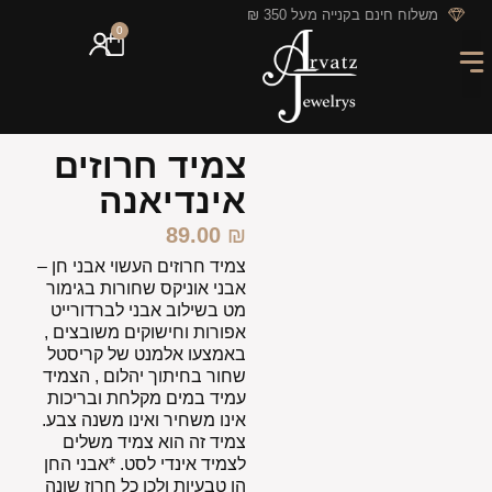
לתוכן
משלוח חינם בקנייה מעל 350 ₪
0
מארזי מתנה
חריטה אישית
GIFT CARD
מבצעי החודש
צמיד חרוזים
אינדיאנה
89.00
₪
צמיד חרוזים העשוי אבני חן –
אבני אוניקס שחורות בגימור
מט בשילוב אבני לברדורייט
אפורות וחישוקים משובצים ,
באמצעו אלמנט של קריסטל
שחור בחיתוך יהלום , הצמיד
עמיד במים מקלחת ובריכות
אינו משחיר ואינו משנה צבע.
צמיד זה הוא צמיד משלים
לצמיד אינדי לסט. *אבני החן
הן טבעיות ולכן כל חרוז שונה