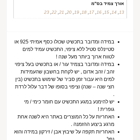
אורך צמיד בס"מ
23
,
22
,
21
,
20
,
19
,
18
,
17
,
16
,
15
,
14
,
13
במידה ומדובר בתכשיט שכולו כסף אמיתי 925 או
סטיינלס סטיל ללא ציפוי, התכשיט עמיד למים
לטווח ארוך ביותר מעל שנה !
במידה ומדובר בצמיד עור / או בתכשיט בעל ציפוי
זהב / זהב אדום , יש לקחת בחשבון שהעמידות
למים היא עבור זמן סביר של שימוש בתכשיט (בין
חצי שנה – שנה) וציפוי בסופו של דבר עלול לרדת
.
יש להימנע במגע התכשיט עם חומר כימי / מי
גופרית !
האחריות על כל המוצרים באתר היא לשנה אחת
מרגע ביצוע ההזמנה .
האחריות תקפה על שיבוץ אבן / זירקון במידה והוא
נפל .