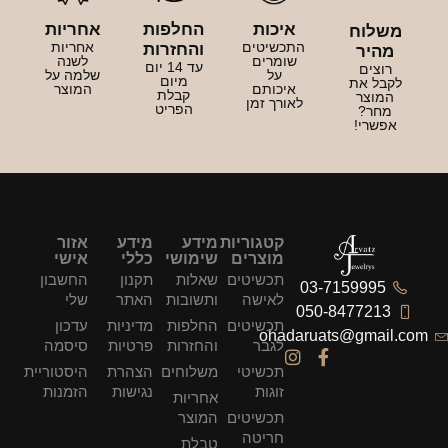
איכות
החלפות
אחריות
משלוח
התכשיטים
אחריות
והחזרות
מהיר
שומרים
לשנה
עד 14 יום
רוצים
על
שלמה על
מיום
לקבל את
איכותם
המוצר
קבלת
המוצר
לאורך זמן
הפריט
מחר?
אפשרי!
קטגוריות
מידע
מידע
אזור
מוצרים
שימושי
כללי
אישי
תכשיטים
שאלות
תקנון
החשבון
03-7159995
לאישה
ותשובות
האתר
שלי
050-8477213
תכשיטים
החלפות
מדיניות
עדכון
ohadaruats@gmail.com
לגבר
והחזרות
פרטיות
סיסמה
תכשיטי
משלוחים
הצהרת
היסטוריית
זוגות
נגישות
הזמנות
אחריות
תכשיטים
המוצר
חריטה
טבלת