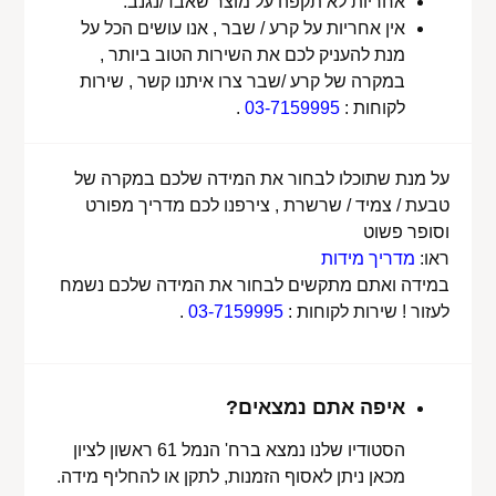
אחריות לא תקפה על מוצר שאבד/נגנב.
אין אחריות על קרע / שבר , אנו עושים הכל על
מנת להעניק לכם את השירות הטוב ביותר ,
במקרה של קרע /שבר צרו איתנו קשר , שירות
לקוחות :
03-7159995
.
על מנת שתוכלו לבחור את המידה שלכם במקרה של
טבעת / צמיד / שרשרת , צירפנו לכם מדריך מפורט
וסופר פשוט
ראו:
מדריך מידות
במידה ואתם מתקשים לבחור את המידה שלכם נשמח
לעזור ! שירות לקוחות :
03-7159995
.
איפה אתם נמצאים?
הסטודיו שלנו נמצא ברח' הנמל 61 ראשון לציון
מכאן ניתן לאסוף הזמנות, לתקן או להחליף מידה.