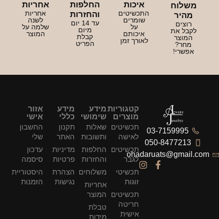
איכות
החלפות
אחריות
משלוח
התכשיטים
אחריות
והחזרות
מהיר
שומרים
לשנה
עד 14 יום
רוצים
על
שלמה על
מיום
לקבל את
איכותם
המוצר
קבלת
המוצר
לאורך זמן
הפריט
מחר?
אפשרי!
קטגוריות
מידע
מידע
אזור
מוצרים
שימושי
כללי
אישי
תכשיטים
שאלות
תקנון
החשבון
03-7159995
לאישה
ותשובות
האתר
שלי
050-8477213
תכשיטים
החלפות
מדיניות
עדכון
ohadaruats@gmail.com
לגבר
והחזרות
פרטיות
סיסמה
תכשיטי
משלוחים
הצהרת
היסטוריית
זוגות
נגישות
הזמנות
אחריות
תכשיטים
המוצר
חריטה
טבלת
אישית
מידות