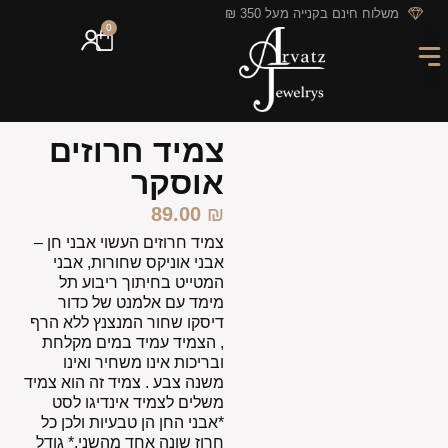
לתוכן
משלוח חינם בקנייה מעל 350 ₪
0
מארזי מתנה
חריטה אישית
GIFT CARD
מבצעי החודש
צמיד חרוזים
אוסקר
89.00
₪
צמיד חרוזים העשוי אבני חן –
אבני אוניקס שחורות, אבני
המטייט בחיתוך ריבוע תל
מימד עם אלמנט של כדור
דיסקו שחור המנצנץ ללא הרף
, הצמיד עמיד במים מקלחת
ובריכות אינו משחיר ואינו
משנה צבע . צמיד זה הוא צמיד
משלים לצמיד אינדיגו לסט
*אבני החן הן טבעיות ולכן כל
חרוז שונה אחד מהשני.* גודל