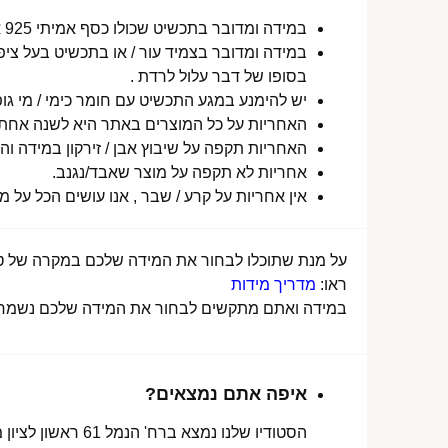
במידה ומדובר בתכשיט שכולו כסף אמיתי 925 או סטיינלס סטיל ללא ציפוי, התכשיט עמיד למים לטווח ארוך ביותר מעל שנה !
במידה ומדובר בצמיד עור / או בתכשיט בעל ציפו
בסופו של דבר עלול לרדת .
יש להימנע במגע התכשיט עם חומר כימי / מי גופ
האחריות על כל המוצרים באתר היא לשנה אחת מ
האחריות תקפה על שיבוץ אבן / זירקון במידה והו
אחריות לא תקפה על מוצר שאבד/נגנב.
אין אחריות על קרע / שבר , אנו עושים הכל על 
על מנת שתוכלו לבחור את המידה שלכם במקרה של טבע
ראו:
מדריך מידות
במידה ואתם מתקשים לבחור את המידה שלכם נשמח לע
איפה אתם נמצאים?
הסטודיו שלנו נמצא ברח' הנמל 61 ראשון לציון מכאן ניתן לאסוף הזמנות, לתקן או להחליף מידה.