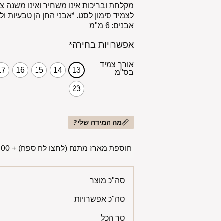
מקלחת ובריכות אינו משחיר ואינו משנה צב
לצמיד סימון לסט. *אבני החן הן טבעיות ול
אבנים: 6 מ"מ
אפשרויות בחירה*
אורך צמיד
17
16
15
14
13
בס"מ
23
מה המידה שלי?
הוספת מארז מתנה (לחצו להוספה)
+
00 ₪
סה"כ מוצר
סה"כ אפשרויות
סך הכל