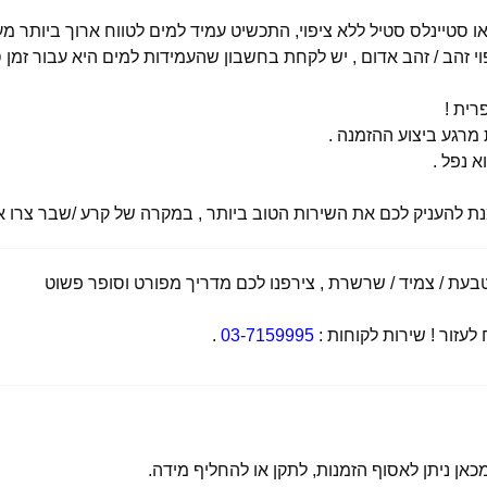
י זהב / זהב אדום , יש לקחת בחשבון שהעמידות למים היא עבור זמן ס
רית !
רגע ביצוע ההזמנה .
א נפל .
מנת להעניק לכם את השירות הטוב ביותר , במקרה של קרע /שבר צרו אי
ת / צמיד / שרשרת , צירפנו לכם מדריך מפורט וסופר פשוט
זור ! שירות לקוחות :
03-7159995
.