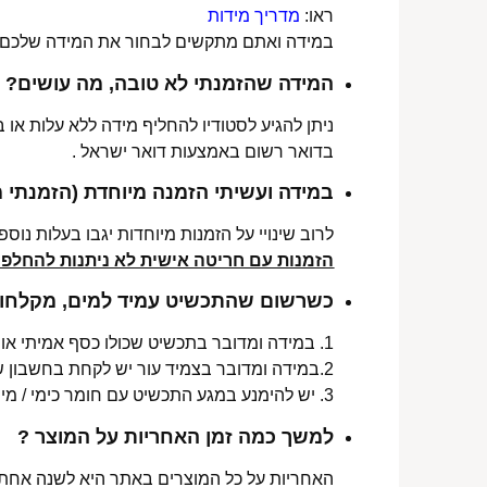
ראו:
מדריך מידות
במידה ואתם מתקשים לבחור את המידה שלכם נש
המידה שהזמנתי לא טובה, מה עושים?
ניתן להגיע לסטודיו להחליף מידה ללא עלות או
בדואר רשום באמצעות דואר ישראל .
במידה ועשיתי הזמנה מיוחדת (הזמנתי 
לרוב שינויי על הזמנות מיוחדות יגבו בעלות נוספת, בין 30-70 ₪. תלו
הזמנות עם חריטה אישית לא ניתנות להחלפה 
כשרשום שהתכשיט עמיד למים, מקלחות 
1. במידה ומדובר בתכשיט שכולו כסף אמיתי או סטיינלס סטיל ללא ציפוי, התכשיט עמיד למים לטווח ארוך ביותר מעל שנה !
2.במידה ומדובר בצמיד עור יש לקחת בחשבון שהעמידות למים היא עבור זמן סביר של שימוש בתכשיט (בין חצי שנה לשנה) וציפוי בסופו של דבר עלול לרדת .
3. יש להימנע במגע התכשיט עם חומר כימי / מי גופרית !.
למשך כמה זמן האחריות על המוצר ?
האחריות על כל המוצרים באתר היא לשנה אחת מ