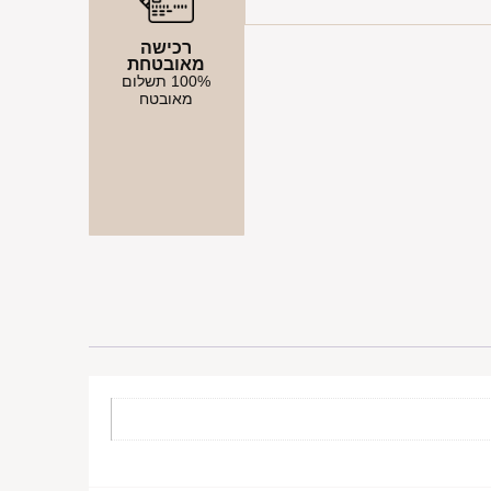
רכישה
מאובטחת
100% תשלום
מאובטח