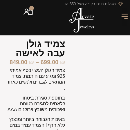
לתוכן
משלוח חינם בקנייה מעל 350 ₪
0
מארזי מתנה
חריטה אישית
GIFT CARD
מבצעי החודש
צמיד גולן
עבה לאישה
849.00
₪
–
699.00
₪
צמיד הגולן העשוי כסף אמיתי
925 ומגיע עם חותמת. צמיד
המתאים לגברים ולנשים כאחד
,
בתוספת סגירת ביטחון
קלאסית לסגירה בטוחה
ואיכותית משובץ זירוקנים AAA
באיכות הגבוהה ביותר ומנצנץ
ללא הרף ! הצמיד עמיד במים