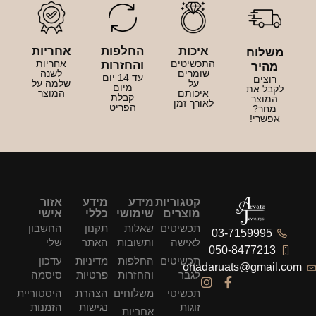
איכות
החלפות
אחריות
משלוח
התכשיטים
אחריות
והחזרות
מהיר
שומרים
לשנה
עד 14 יום
רוצים
על
שלמה על
מיום
לקבל את
איכותם
המוצר
קבלת
המוצר
לאורך זמן
הפריט
מחר?
אפשרי!
קטגוריות
מידע
מידע
אזור
מוצרים
שימושי
כללי
אישי
תכשיטים
שאלות
תקנון
החשבון
03-7159995
לאישה
ותשובות
האתר
שלי
050-8477213
תכשיטים
החלפות
מדיניות
עדכון
ohadaruats@gmail.com
לגבר
והחזרות
פרטיות
סיסמה
תכשיטי
משלוחים
הצהרת
היסטוריית
זוגות
נגישות
הזמנות
אחריות