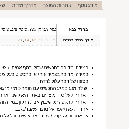
מידע נוסף
אחריות המוצר
מדריך מידות
שאל
בחר/י צבע
כסף אמיתי 925, ציפוי זהב, ציפוי זהב אדום
אורך צמיד בס"מ
15
,
16
,
17
,
18
,
19
,
20
במידה ומדובר בתכשיט שכולו כסף אמיתי 925 או סטיינלס סטיל ללא ציפוי, התכשיט עמיד למים לטווח ארוך ביותר מעל שנה !
במידה ומדובר בצמיד עור / או בתכשיט בעל ציפו
בסופו של דבר עלול לרדת .
יש להימנע במגע התכשיט עם חומר כימי / מי גופ
האחריות על כל המוצרים באתר היא לשנה אחת מ
האחריות תקפה על שיבוץ אבן / זירקון במידה והו
אחריות לא תקפה על מוצר שאבד/נגנב.
אין אחריות על קרע / שבר , אנו עושים הכל על 