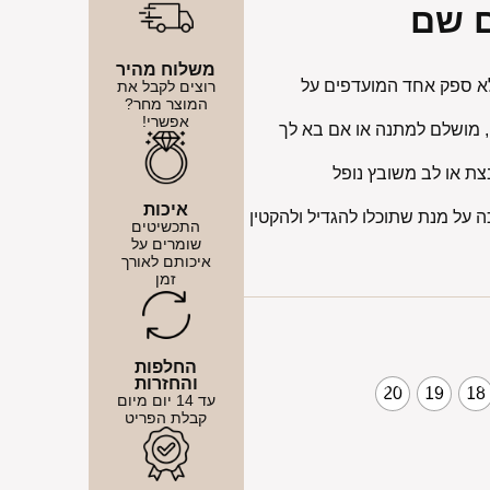
ם שם
משלוח מהיר
ללא ספק אחד המועדפים על
רוצים לקבל את
המוצר מחר?
אפשרי!
 מושלם למתנה או אם בא לך
צת או לב משובץ נופל
איכות
 לולאות הארכה על מנת שתוכלו להגדיל ולהקטין
התכשיטים
שומרים על
איכותם לאורך
זמן
החלפות
והחזרות
20
19
18
עד 14 יום מיום
קבלת הפריט