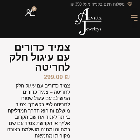
לתוכן
משלוח חינם בקנייה מעל 350 ₪
0
מארזי מתנה
חריטה אישית
GIFT CARD
מבצעי החודש
צמיד כדורים
עם עיגול חלק
לחריטה
299.00
₪
צמיד כדורים עם עיגול חלק
לחריטה – צמיד כדורים
המשולב עם עיגול שטוח
לחריטה לפי בקשתך. צמיד
מושלם זה הוא הדרך המדליקה
ביותר לענוד את שם הקרוב
אלייך או הקדשת צמיד עם שם
כמחווה ומתנה מושלמת בצורה
מקורית ומחמיאה.