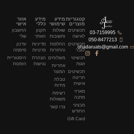
קטגוריות
מידע
מידע
אזור
מוצרים
שימושי
כללי
אישי
תכשיטים
שאלות
תקנון
החשבון
03-7159995
לאישה
ותשובות
האתר
שלי
050-8477213
תכשיטים
החלפות
מדיניות
עדכון
ohadaruats@gmail.com
לגבר
והחזרות
פרטיות
סיסמה
תכשיטי
משלוחים
הצהרת
היסטוריית
זוגות
נגישות
הזמנות
אחריות
תכשיטים
המוצר
חריטה
טבלת
אישית
מידות
מארזי
רשימת
מתנה
משאלות
מבצעי
צרו קשר
החודש
Gift Card