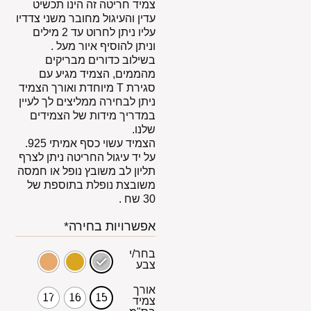
צמיד חריטה זה הינו תכשיט
עדין והעיגול מחובר משני צדדיו
עליו ניתן לחרוט עד 2 מילים
וניתן להוסיף איור מעל .
בשילוב כדורים מבריקים
מהממים, הצמיד מגיע עם
סגירת T מיוחדת ואורך הצמיד
ניתן לבחירה ממליצים לך לעיין
במדריך מידות של הצמידים
שלנו.
הצמיד עשוי כסף אמיתי 925.
על יד עיגול החריטה ניתן לצרף
תליון לב משובץ נופל או חמסה
משובצת נופלת בתוספת של
30 שח .
אפשרויות בחירה*
בחר/י
צבע
אורך
17
16
15
צמיד