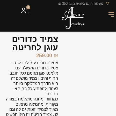
לתוכן
משלוח חינם בקנייה מעל 350 ₪
0
מארזי מתנה
חריטה אישית
GIFT CARD
מבצעי החודש
צמיד כדורים
עוגן לחריטה
259.00
₪
צמיד כדורים עוגן לחריטה –
צמיד כדורים המשולב עם
אלמנט עוגן מהמם לכל חובבי
החוף והים ! צמיד מושלם זה
הוא הדרך המדליקה ביותר
לענוד ולהפתיע כל בחור או
בחורה !!
כמחווה ומתנה מושלמת בצורה
מקורית ומחמיאה מתאים
מאוד לצמידי זוגות גם לה וגם
לו , צמיד חריטה זה הינו תכשיט