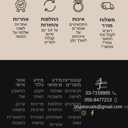
איכות
החלפות
אחריות
משלוח
התכשיטים
אחריות
והחזרות
מהיר
שומרים
לשנה
עד 14 יום
רוצים
על
שלמה על
מיום
לקבל את
איכותם
המוצר
קבלת
המוצר
לאורך זמן
הפריט
מחר?
אפשרי!
קטגוריות
מידע
מידע
אזור
מוצרים
שימושי
כללי
אישי
תכשיטים
שאלות
תקנון
החשבון
03-7159995
לאישה
ותשובות
האתר
שלי
050-8477213
תכשיטים
החלפות
מדיניות
עדכון
ohadaruats@gmail.com
לגבר
והחזרות
פרטיות
סיסמה
תכשיטי
משלוחים
הצהרת
היסטוריית
זוגות
נגישות
הזמנות
אחריות