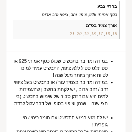
בחר/י צבע
כסף אמיתי 925, ציפוי זהב, ציפוי זהב אדום
אורך צמיד בס"מ
21
,
20
,
19
,
18
,
17
,
16
,
15
במידה ומדובר בתכשיט שכולו כסף אמיתי 925 או
סטיינלס סטיל ללא ציפוי, התכשיט עמיד למים
לטווח ארוך ביותר מעל שנה !
במידה ומדובר בצמיד עור / או בתכשיט בעל ציפוי
זהב / זהב אדום , יש לקחת בחשבון שהעמידות
למים היא עבור זמן סביר של שימוש בתכשיט (בין
חצי שנה – שנה) וציפוי בסופו של דבר עלול לרדת
.
יש להימנע במגע התכשיט עם חומר כימי / מי
גופרית !
האחריות על כל המוצרים באתר היא לשנה אחת