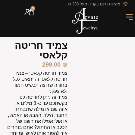
לתוכן
משלוח חינם בקנייה מעל 350 ₪
0
מארזי מתנה
חריטה אישית
GIFT CARD
מבצעי החודש
צמיד חריטה
קלאסי
299.00
₪
צמיד חריטה קלאסי – צמיד
חריטה קלאסי זה יתאים לכל
בחורה שרוצה תכשיט חמוד
ולא צעקני.
צמיד זה ניתן לחריטה לפי
בקשתכם עד כ- 3 מילים או
איזה שם או מילה שתבחרו:
החבר, הילד, האבא או האמא ,
או אולי אפילו את השם של
הכלב או החתול? אתם בוחרים
איך להפוך אותו לאישי ומיוחד