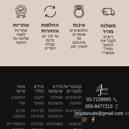
איכות
החלפות
אחריות
משלוח
התכשיטים
אחריות
והחזרות
מהיר
שומרים
לשנה
עד 14 יום
רוצים
על
שלמה על
מיום
לקבל את
איכותם
המוצר
קבלת
המוצר
לאורך זמן
הפריט
מחר?
אפשרי!
קטגוריות
מידע
מידע
אזור
מוצרים
שימושי
כללי
אישי
תכשיטים
שאלות
תקנון
החשבון
03-7159995
לאישה
ותשובות
האתר
שלי
050-8477213
תכשיטים
החלפות
מדיניות
עדכון
ohadaruats@gmail.com
לגבר
והחזרות
פרטיות
סיסמה
תכשיטי
משלוחים
הצהרת
היסטוריית