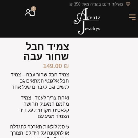
לתוכן
משלוח חינם בקנייה מעל 350 ₪
0
מארזי מתנה
חריטה אישית
GIFT CARD
מבצעי החודש
צמיד חבל
שחור עבה
149.00
₪
צמיד חבל שחור עבה
– צמיד
חבל אלגנטי המתאים גם
לנשים וגם לגברים שכל אחד
ואחת צריך לענוד ! צמיד
מהמם המעניק תחושה
קלאסית ויוקרתית על היד
הצמיד מגיע עם
5 סמ לולאות הארכה להגדלה
או להקטנה על היד לפי הצורך