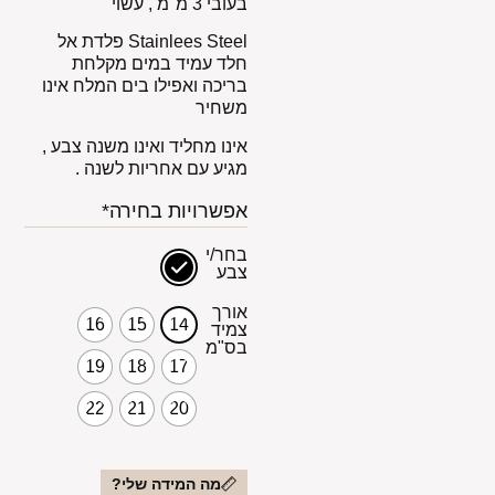
בעובי 3 מ"מ , עשוי
Stainlees Steel פלדת אל
חלד עמיד במים מקלחת
בריכה ואפילו בים המלח אינו
משחיר
אינו מחליד ואינו משנה צבע ,
מגיע עם אחריות לשנה .
אפשרויות בחירה*
בחר/י
צבע
אורך
16
15
14
צמיד
בס"מ
19
18
17
22
21
20
מה המידה שלי?