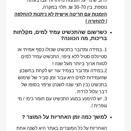
לרוב שינויי על הזמנות מיוחדות יגבו בעלות
נוספת, בין 30-70 ₪. תלוי במקרה,
הזמנות עם חריטה אישית לא ניתנות להחלפה
/ להחזרה !
כשרשום שהתכשיט עמיד למים, מקלחות
בריכות, מה הכוונה?
1. במידה ומדובר בתכשיט שכולו כסף אמיתי או
סטיינלס סטיל ללא ציפוי, התכשיט עמיד למים
לטווח ארוך ביותר מעל שנה !
2.במידה ומדובר בצמיד עור יש לקחת בחשבון
שהעמידות למים היא עבור זמן סביר של שימוש
בתכשיט (בין חצי שנה לשנה) וציפוי בסופו של
דבר עלול לרדת .
3. יש להימנע במגע התכשיט עם חומר כימי / מי
גופרית !.
למשך כמה זמן האחריות על המוצר ?
האחריות על כל המוצרים באתר היא לשנה אחת