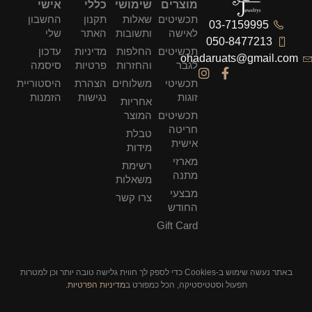
מוצרים
שימושי
כללי
אישי
תכשיטים
שאלות
תקנון
החשבון
03-7159995
לאישה
ותשובות
האתר
שלי
050-8477213
תכשיטים
החלפות
מדיניות
עדכון
ohadaruats@gmail.com
לגבר
והחזרות
פרטיות
סיסמה
תכשיטי
משלוחים
הצהרת
היסטוריית
זוגות
נגישות
הזמנות
אחריות
תכשיטים
המוצר
חריטה
טבלת
אישית
מידות
מארזי
רשימת
מתנה
משאלות
מבצעי
צרו קשר
החודש
Gift Card
באתר נעשה שימוש ב-Cookies כדי לספק לך חווית גלישה טובה יותר וכן למטרות
תפעול וסטטיסטיקה, הכל כמפורט ב
מדיניות הפרטיות
.