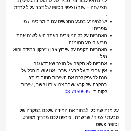
למים היא עבור זמן סביר של שימוש בתכשיט (בין
חצי שנה – שנה) וציפוי בסופו של דבר עלול לרדת
.
יש להימנע במגע התכשיט עם חומר כימי / מי
גופרית !
האחריות על כל המוצרים באתר היא לשנה אחת
מרגע ביצוע ההזמנה .
האחריות תקפה על שיבוץ אבן / זירקון במידה והוא
נפל .
אחריות לא תקפה על מוצר שאבד/נגנב.
אין אחריות על קרע / שבר , אנו עושים הכל על
מנת להעניק לכם את השירות הטוב ביותר ,
במקרה של קרע /שבר צרו איתנו קשר , שירות
לקוחות :
03-7159995
.
על מנת שתוכלו לבחור את המידה שלכם במקרה של
טבעת / צמיד / שרשרת , צירפנו לכם מדריך מפורט
וסופר פשוט