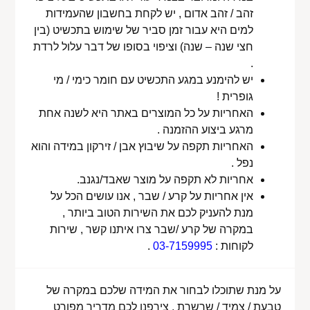
זהב / זהב אדום , יש לקחת בחשבון שהעמידות
למים היא עבור זמן סביר של שימוש בתכשיט (בין
חצי שנה – שנה) וציפוי בסופו של דבר עלול לרדת
.
יש להימנע במגע התכשיט עם חומר כימי / מי
גופרית !
האחריות על כל המוצרים באתר היא לשנה אחת
מרגע ביצוע ההזמנה .
האחריות תקפה על שיבוץ אבן / זירקון במידה והוא
נפל .
אחריות לא תקפה על מוצר שאבד/נגנב.
אין אחריות על קרע / שבר , אנו עושים הכל על
מנת להעניק לכם את השירות הטוב ביותר ,
במקרה של קרע /שבר צרו איתנו קשר , שירות
לקוחות :
03-7159995
.
על מנת שתוכלו לבחור את המידה שלכם במקרה של
טבעת / צמיד / שרשרת , צירפנו לכם מדריך מפורט