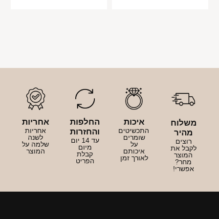
איכות
החלפות
אחריות
משלוח
התכשיטים
אחריות
והחזרות
מהיר
שומרים
לשנה
עד 14 יום
רוצים
על
שלמה על
מיום
לקבל את
איכותם
המוצר
קבלת
המוצר
לאורך זמן
הפריט
מחר?
אפשרי!