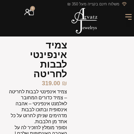
לתוכן
משלוח חינם בקנייה מעל 350 ₪
0
מארזי מתנה
חריטה אישית
GIFT CARD
מבצעי החודש
צמיד
אינפינטי
לבבות
לחריטה
319.00
₪
צמיד אינפינטי לבבות לחריטה
– צמיד כדורים המחובר
לאלמנט אינפיניטי – אהבה
אינסופית ובתוכו לבבות
מדהימים שניתן לחרוט על כל
אחד מן הלבבות.
וסופר מומלץ להזכיר לה על
האהבה האינסופית שלכם !