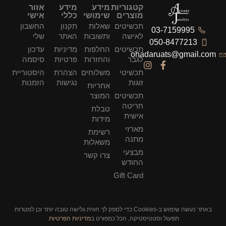
קטגוריות
מידע
מידע
אזור
מוצרים
שימושי
כללי
אישי
תכשיטים
שאלות
תקנון
החשבון
03-7159995
לאישה
ותשובות
האתר
שלי
050-8477213
תכשיטים
החלפות
מדיניות
עדכון
ohadaruats@gmail.com
לגבר
והחזרות
פרטיות
סיסמה
תכשיטי
משלוחים
הצהרת
היסטוריית
זוגות
נגישות
הזמנות
אחריות
תכשיטים
המוצר
חריטה
טבלת
אישית
מידות
מארזי
רשימת
מתנה
משאלות
מבצעי
צרו קשר
החודש
Gift Card
באתר נעשה שימוש ב-Cookies כדי לספק לך חווית גלישה טובה יותר וכן למטרות
תפעול וסטטיסטיקה, הכל כמפורט ב
מדיניות הפרטיות
.