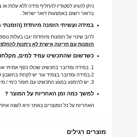
ניתן להגיע לסטודיו להחליף מידה ללא עלות או
בדואר רשום באמצעות דואר ישראל .
במידה ועשיתי הזמנה מיוחדת (הזמנתי 
לרוב שינויי על הזמנות מיוחדות יגבו בעלות נוספת, בין 30-70 ₪. תלו
הזמנות עם חריטה אישית לא ניתנות להחלפה 
כשרשום שהתכשיט עמיד למים, מקלחות 
1. במידה ומדובר בתכשיט שכולו כסף אמיתי או סטיינלס סטיל ללא ציפוי, התכשיט עמיד למים לטווח ארוך ביותר מעל שנה !
2.במידה ומדובר בצמיד עור יש לקחת בחשבון שהעמידות למים היא עבור זמן סביר של שימוש בתכשיט (בין חצי שנה לשנה) וציפוי בסופו של דבר עלול לרדת .
3. יש להימנע במגע התכשיט עם חומר כימי / מי גופרית !.
למשך כמה זמן האחריות על המוצר ?
האחריות על כל המוצרים באתר היא לשנה אחת מ
מוצרים רגילים