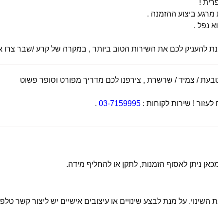
רית !
רגע ביצוע ההזמנה .
א נפל .
מנת להעניק לכם את השירות הטוב ביותר , במקרה של קרע /שבר צרו אי
ת / צמיד / שרשרת , צירפנו לכם מדריך מפורט וסופר פשוט
זור ! שירות לקוחות :
03-7159995
.
 השינוי. על מנת לבצע שינויים או עיצובים אישיים יש ליצור קשר טלפו