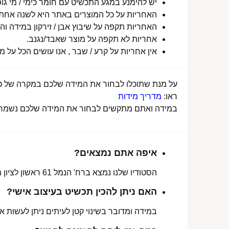
יש להימנע במגע התכשיט עם חומר כימי / מי גופ
האחריות על כל המוצרים באתר היא לשנה אחת מ
האחריות תקפה על שיבוץ אבן / זירקון במידה והו
אחריות לא תקפה על מוצר שאבד/נגנב.
אין אחריות על קרע / שבר , אנו עושים הכל על 
על מנת שתוכלו לבחור את המידה שלכם במקרה של טבע
ראו:
מדריך מידות
במידה ואתם מתקשים לבחור את המידה שלכם נשמח לע
איפה אתם נמצאים?
הסטודיו שלנו נמצא ברח' הנמל 61 ראשון לציון מכאן ניתן לאסוף הזמנות, לתקן או להחליף מידה.
האם ניתן להכין תכשיט בעיצוב אישי?
במידה ומדובר בשינוי קטן לעיתים ניתן לעשות את