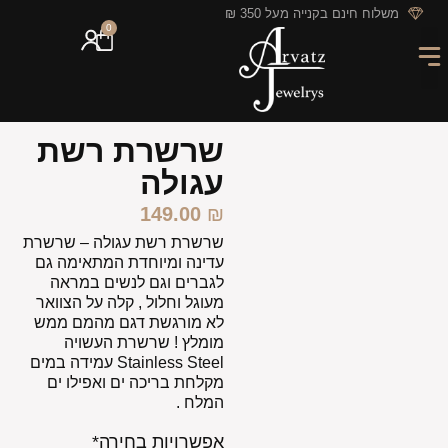
לתוכן
משלוח חינם בקנייה מעל 350 ₪
0
מארזי מתנה
חריטה אישית
GIFT CARD
מבצעי החודש
שרשרת רשת
עגולה
149.00
₪
שרשרת רשת עגולה – שרשרת
עדינה ומיוחדת המתאימה גם
לגברים וגם לנשים במראה
מעוגל וחלול , קלה על הצוואר
לא מורגשת דגם מהמם ממש
מומלץ ! שרשרת העשויה
Stainless Steel עמידה במים
מקלחת בריכה ים ואפילו ים
המלח .
אפשרויות בחירה*