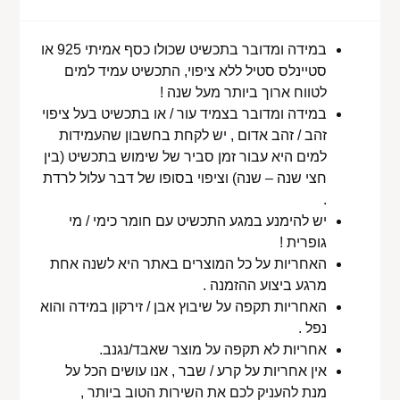
במידה ומדובר בתכשיט שכולו כסף אמיתי 925 או
סטיינלס סטיל ללא ציפוי, התכשיט עמיד למים
לטווח ארוך ביותר מעל שנה !
במידה ומדובר בצמיד עור / או בתכשיט בעל ציפוי
זהב / זהב אדום , יש לקחת בחשבון שהעמידות
למים היא עבור זמן סביר של שימוש בתכשיט (בין
חצי שנה – שנה) וציפוי בסופו של דבר עלול לרדת
.
יש להימנע במגע התכשיט עם חומר כימי / מי
גופרית !
האחריות על כל המוצרים באתר היא לשנה אחת
מרגע ביצוע ההזמנה .
האחריות תקפה על שיבוץ אבן / זירקון במידה והוא
נפל .
אחריות לא תקפה על מוצר שאבד/נגנב.
אין אחריות על קרע / שבר , אנו עושים הכל על
מנת להעניק לכם את השירות הטוב ביותר ,