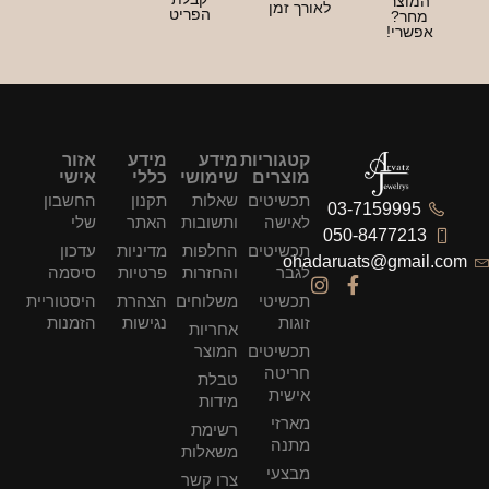
המוצר
לאורך זמן
הפריט
מחר?
אפשרי!
קטגוריות
מידע
מידע
אזור
מוצרים
שימושי
כללי
אישי
תכשיטים
שאלות
תקנון
החשבון
03-7159995
לאישה
ותשובות
האתר
שלי
050-8477213
תכשיטים
החלפות
מדיניות
עדכון
ohadaruats@gmail.com
לגבר
והחזרות
פרטיות
סיסמה
תכשיטי
משלוחים
הצהרת
היסטוריית
זוגות
נגישות
הזמנות
אחריות
תכשיטים
המוצר
חריטה
טבלת
אישית
מידות
מארזי
רשימת
מתנה
משאלות
מבצעי
צרו קשר