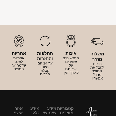
איכות
החלפות
אחריות
משלוח
התכשיטים
אחריות
והחזרות
מהיר
שומרים
לשנה
עד 14 יום
רוצים
על
שלמה על
מיום
לקבל את
איכותם
המוצר
קבלת
המוצר
לאורך זמן
הפריט
מחר?
אפשרי!
קטגוריות
מידע
מידע
אזור
מוצרים
שימושי
כללי
אישי