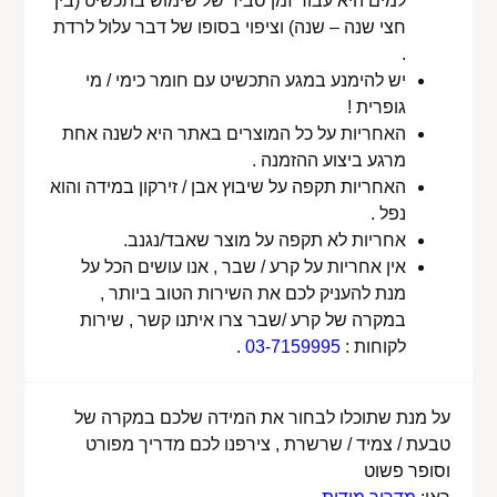
למים היא עבור זמן סביר של שימוש בתכשיט (בין
חצי שנה – שנה) וציפוי בסופו של דבר עלול לרדת
.
יש להימנע במגע התכשיט עם חומר כימי / מי
גופרית !
האחריות על כל המוצרים באתר היא לשנה אחת
מרגע ביצוע ההזמנה .
האחריות תקפה על שיבוץ אבן / זירקון במידה והוא
נפל .
אחריות לא תקפה על מוצר שאבד/נגנב.
אין אחריות על קרע / שבר , אנו עושים הכל על
מנת להעניק לכם את השירות הטוב ביותר ,
במקרה של קרע /שבר צרו איתנו קשר , שירות
לקוחות :
03-7159995
.
על מנת שתוכלו לבחור את המידה שלכם במקרה של
טבעת / צמיד / שרשרת , צירפנו לכם מדריך מפורט
וסופר פשוט