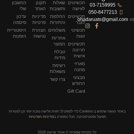
תכשיטים
שאלות
תקנון
החשבון
03-7159995
לאישה
ותשובות
האתר
שלי
050-8477213
תכשיטים
החלפות
מדיניות
עדכון
ohadaruats@gmail.com
לגבר
והחזרות
פרטיות
סיסמה
תכשיטי
משלוחים
הצהרת
היסטוריית
זוגות
נגישות
הזמנות
אחריות
תכשיטים
המוצר
חריטה
טבלת
אישית
מידות
מארזי
רשימת
מתנה
משאלות
מבצעי
צרו קשר
החודש
Gift Card
באתר נעשה שימוש ב-Cookies כדי לספק לך חווית גלישה טובה יותר וכן למטרות
תפעול וסטטיסטיקה, הכל כמפורט ב
מדיניות הפרטיות
.
כל הזכויות שמורות © אוהד ארואץ 2026