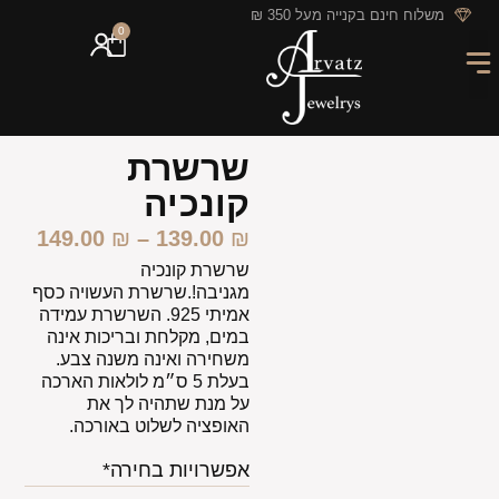
לתוכן
משלוח חינם בקנייה מעל 350 ₪
0
מארזי מתנה
חריטה אישית
GIFT CARD
מבצעי החודש
שרשרת
קונכיה
149.00
₪
–
139.00
₪
שרשרת קונכיה
מגניבה!.שרשרת העשויה כסף
אמיתי 925. השרשרת עמידה
במים, מקלחת ובריכות אינה
משחירה ואינה משנה צבע.
בעלת 5 ס״מ לולאות הארכה
על מנת שתהיה לך את
האופציה לשלוט באורכה.
אפשרויות בחירה*