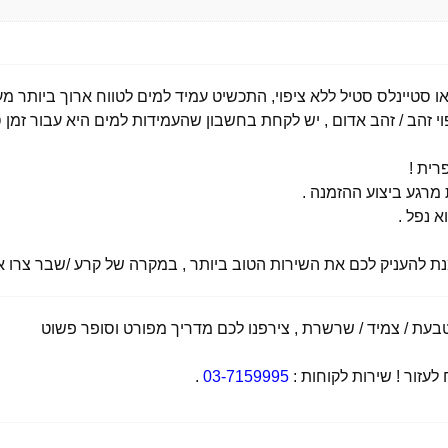
י זהב / זהב אדום , יש לקחת בחשבון שהעמידות למים היא עבור זמן ס
רית !
רגע ביצוע ההזמנה .
א נפל .
מנת להעניק לכם את השירות הטוב ביותר , במקרה של קרע /שבר צרו אי
ת / צמיד / שרשרת , צירפנו לכם מדריך מפורט וסופר פשוט
זור ! שירות לקוחות :
03-7159995
.