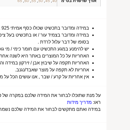
אורך שרשרת בס"מ
40
,
45
,
50
,
55
,
60
,
65
במידה ומדובר בתכשיט שכולו כסף אמיתי 925 או סטיינלס סטיל ללא ציפוי, התכשיט עמיד למים לטווח ארוך ביותר מעל שנה !
במידה ומדובר בצמיד עור / או בתכשיט בעל ציפו
בסופו של דבר עלול לרדת .
יש להימנע במגע התכשיט עם חומר כימי / מי גופ
האחריות על כל המוצרים באתר היא לשנה אחת מ
האחריות תקפה על שיבוץ אבן / זירקון במידה והו
אחריות לא תקפה על מוצר שאבד/נגנב.
אין אחריות על קרע / שבר , אנו עושים הכל על 
על מנת שתוכלו לבחור את המידה שלכם במקרה של טבע
ראו:
מדריך מידות
במידה ואתם מתקשים לבחור את המידה שלכם נשמח לע