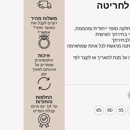
לחריטה
משלוח מהיר
רוצים לקבל את
המוצר מחר?
חלקה סופר ייחודית ומהממת,
אפשרי!
י בחירתך האישית
 לבחירתך
כמתנה מרגשת לכל אחת שמתאימה
איכות
לאות הארכה על מנת להאריך או לקצר לפי
התכשיטים
שומרים על
איכותם לאורך
זמן
החלפות
והחזרות
עד 14 יום מיום
65
60
55
קבלת הפריט