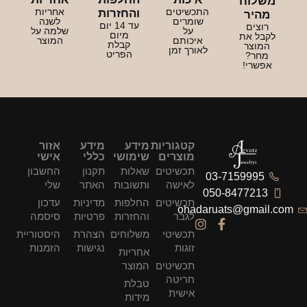
משלוח
התכשיטים
אחריות
והחזרות
מהיר
שומרים
לשנה
עד 14 יום
רוצים
על
שלמה על
מיום
לקבל את
איכותם
המוצר
קבלת
המוצר
לאורך זמן
הפריט
מחר?
אפשרי!
קטגוריות
מידע
מידע
אזור
מוצרים
שימושי
כללי
אישי
תכשיטים
שאלות
תקנון
החשבון
03-7159995
לאישה
ותשובות
האתר
שלי
050-8477213
תכשיטים
החלפות
מדיניות
עדכון
ohadaruats@gmail.com
לגבר
והחזרות
פרטיות
סיסמה
תכשיטי
משלוחים
הצהרת
היסטוריית
זוגות
נגישות
הזמנות
אחריות
תכשיטים
המוצר
חריטה
טבלת
אישית
מידות