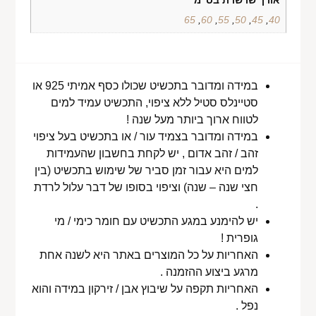
65
,
60
,
55
,
50
,
45
,
40
במידה ומדובר בתכשיט שכולו כסף אמיתי 925 או
סטיינלס סטיל ללא ציפוי, התכשיט עמיד למים
לטווח ארוך ביותר מעל שנה !
במידה ומדובר בצמיד עור / או בתכשיט בעל ציפוי
זהב / זהב אדום , יש לקחת בחשבון שהעמידות
למים היא עבור זמן סביר של שימוש בתכשיט (בין
חצי שנה – שנה) וציפוי בסופו של דבר עלול לרדת
.
יש להימנע במגע התכשיט עם חומר כימי / מי
גופרית !
האחריות על כל המוצרים באתר היא לשנה אחת
מרגע ביצוע ההזמנה .
האחריות תקפה על שיבוץ אבן / זירקון במידה והוא
נפל .