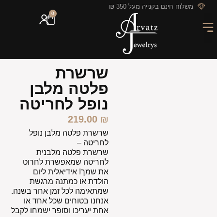
לתוכן
משלוח חינם בקנייה מעל 350 ₪
0
מארזי מתנה
חריטה אישית
GIFT CARD
מבצעי החודש
שרשרת
פלטה מלבן
נופל לחריטה
219.00
₪
שרשרת פלטה מלבן נופל
לחריטה –
שרשרת פלטה מלבנית
לחריטה שמאפשרת לחרוט
את שמך! אידיאלית ליום
הולדת או כמתנה מרגשת
שמתאימה לכל זמן אחר בשנה.
אנחנו בטוחים שכל אחד או
אחת יעריכו וסופר ישמחו לקבל