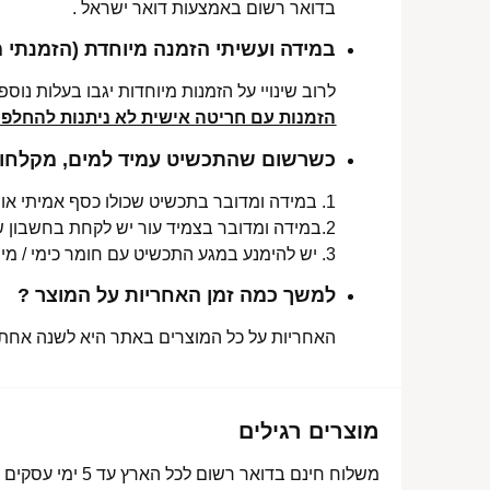
בדואר רשום באמצעות דואר ישראל .
במידה ועשיתי הזמנה מיוחדת (הזמנתי 
לרוב שינויי על הזמנות מיוחדות יגבו בעלות נוספת, בין 30-70 ₪. תלו
הזמנות עם חריטה אישית לא ניתנות להחלפה 
כשרשום שהתכשיט עמיד למים, מקלחות 
1. במידה ומדובר בתכשיט שכולו כסף אמיתי או סטיינלס סטיל ללא ציפוי, התכשיט עמיד למים לטווח ארוך ביותר מעל שנה !
2.במידה ומדובר בצמיד עור יש לקחת בחשבון שהעמידות למים היא עבור זמן סביר של שימוש בתכשיט (בין חצי שנה לשנה) וציפוי בסופו של דבר עלול לרדת .
3. יש להימנע במגע התכשיט עם חומר כימי / מי גופרית !.
למשך כמה זמן האחריות על המוצר ?
האחריות על כל המוצרים באתר היא לשנה אחת מ
מוצרים רגילים
משלוח חינם בדואר רשום לכל הארץ עד 5 ימי עסקים מעל 350 ₪