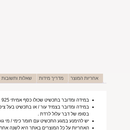
אחריות המוצר
מדריך מידות
שאלות ותשובות
במידה ומדובר בתכשיט שכולו כסף אמיתי 925 או סטיינלס סטיל ללא ציפוי, התכשיט עמיד למים לטווח ארוך ביותר מעל שנה !
במידה ומדובר בצמיד עור / או בתכשיט בעל ציפו
בסופו של דבר עלול לרדת .
יש להימנע במגע התכשיט עם חומר כימי / מי גופ
האחריות על כל המוצרים באתר היא לשנה אחת מ