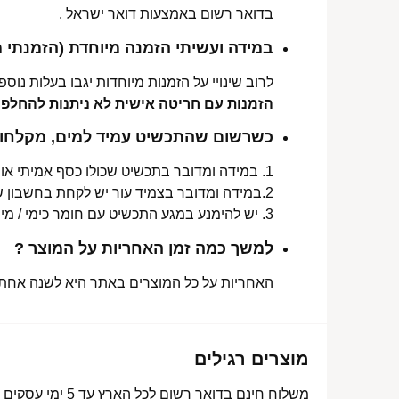
בדואר רשום באמצעות דואר ישראל .
במידה ועשיתי הזמנה מיוחדת (הזמנתי 
לרוב שינויי על הזמנות מיוחדות יגבו בעלות נוספת, בין 30-70 ₪. תלו
הזמנות עם חריטה אישית לא ניתנות להחלפה 
כשרשום שהתכשיט עמיד למים, מקלחות 
1. במידה ומדובר בתכשיט שכולו כסף אמיתי או סטיינלס סטיל ללא ציפוי, התכשיט עמיד למים לטווח ארוך ביותר מעל שנה !
2.במידה ומדובר בצמיד עור יש לקחת בחשבון שהעמידות למים היא עבור זמן סביר של שימוש בתכשיט (בין חצי שנה לשנה) וציפוי בסופו של דבר עלול לרדת .
3. יש להימנע במגע התכשיט עם חומר כימי / מי גופרית !.
למשך כמה זמן האחריות על המוצר ?
האחריות על כל המוצרים באתר היא לשנה אחת מ
מוצרים רגילים
משלוח חינם בדואר רשום לכל הארץ עד 5 ימי עסקים מעל 350 ₪