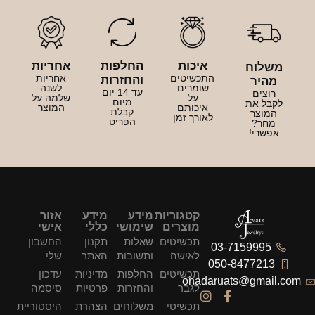
איכות
החלפות
אחריות
משלוח
התכשיטים
אחריות
והחזרות
מהיר
שומרים
לשנה
עד 14 יום
רוצים
על
שלמה על
מיום
לקבל את
איכותם
המוצר
קבלת
המוצר
לאורך זמן
הפריט
מחר?
אפשרי!
קטגוריות
מידע
מידע
אזור
מוצרים
שימושי
כללי
אישי
תכשיטים
שאלות
תקנון
החשבון
03-7159995
לאישה
ותשובות
האתר
שלי
050-8477213
תכשיטים
החלפות
מדיניות
עדכון
ohadaruats@gmail.com
לגבר
והחזרות
פרטיות
סיסמה
תכשיטי
משלוחים
הצהרת
היסטוריית