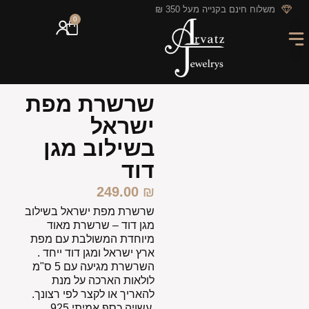
לתוכן
משלוח חינם בקנייה מעל 350 ₪
0
מארזי מתנה
חריטה אישית
GIFT CARD
מבצעי החודש
שרשרת מפת
ישראל
בשילוב מגן
דוד
249.00
₪
שרשרת מפת ישראל בשילוב
מגן דוד – שרשרת מאוד
מיוחדת המשולבת עם מפת
ארץ ישראל ומגן דוד ייחד .
השרשרת מגיעה עם 5 ס"מ
לולאות הארכה על מנת
להאריך או לקצר לפי רצונך.
,עשויה כסף אמיתי 925 ,