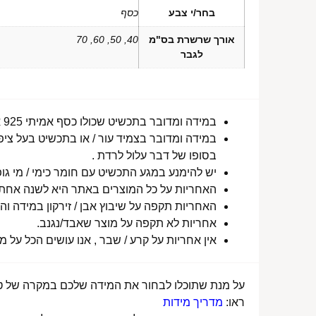
בחר/י צבע
כסף
אורך שרשרת בס"מ
40, 50, 60, 70
לגבר
במידה ומדובר בתכשיט שכולו כסף אמיתי 925 או סטיינלס סטיל ללא ציפוי, התכשיט עמיד למים לטווח ארוך ביותר מעל שנה !
במידה ומדובר בצמיד עור / או בתכשיט בעל ציפו
בסופו של דבר עלול לרדת .
יש להימנע במגע התכשיט עם חומר כימי / מי גופ
האחריות על כל המוצרים באתר היא לשנה אחת מ
האחריות תקפה על שיבוץ אבן / זירקון במידה והו
אחריות לא תקפה על מוצר שאבד/נגנב.
אין אחריות על קרע / שבר , אנו עושים הכל על 
על מנת שתוכלו לבחור את המידה שלכם במקרה של טבע
ראו:
מדריך מידות