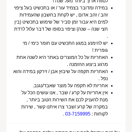
לטווח ארוך ביותר מעל שנה !
במידה ומדובר בצמיד עור / או בתכשיט בעל ציפוי
זהב / זהב אדום , יש לקחת בחשבון שהעמידות
למים היא עבור זמן סביר של שימוש בתכשיט (בין
חצי שנה – שנה) וציפוי בסופו של דבר עלול לרדת
.
יש להימנע במגע התכשיט עם חומר כימי / מי
גופרית !
האחריות על כל המוצרים באתר היא לשנה אחת
מרגע ביצוע ההזמנה .
האחריות תקפה על שיבוץ אבן / זירקון במידה והוא
נפל .
אחריות לא תקפה על מוצר שאבד/נגנב.
אין אחריות על קרע / שבר , אנו עושים הכל על
מנת להעניק לכם את השירות הטוב ביותר ,
במקרה של קרע /שבר צרו איתנו קשר , שירות
לקוחות :
03-7159995
.