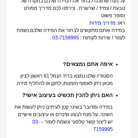
על מנת שתוכלו לבחור את המידה שלכם במקרה של
טבעת / צמיד / שרשרת , צירפנו לכם מדריך מפורט
וסופר פשוט
ראו:
מדריך מידות
במידה ואתם מתקשים לבחור את המידה שלכם נשמח
לעזור ! שירות לקוחות :
03-7159995
.
איפה אתם נמצאים?
הסטודיו שלנו נמצא ברח' הנמל 61 ראשון לציון
מכאן ניתן לאסוף הזמנות, לתקן או להחליף מידה.
האם ניתן להכין תכשיט בעיצוב אישי?
במידה ומדובר בשינוי קטן לעיתים ניתן לעשות את
השינוי. על מנת לבצע שינויים או עיצובים אישיים
יש ליצור קשר טלפוני ונשמח לעזור –
03-
7159995