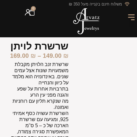
לתוכן
משלוח חינם בקנייה מעל 350 ₪
0
מארזי מתנה
חריטה אישית
GIFT CARD
מבצעי החודש
שרשרת לויתן
169.00
₪
–
149.00
₪
שרשרת זנב הלויתן מקבלת
משמעויות שונות אצל עמים
שונים. באינדונזיה הוא מלמד
על כיוון והנחייה
בתרבויות אחרות על שפע
והגנה מפני עין הרע
מה שנקרא תליון עם רוחניות
ואמונה.
השרשרת עשויה כסף אמיתי
925, ומגיעה עם שרשרת
הארכה של כ – 5 ס"מ
המאפשרת סגירה צמודה,