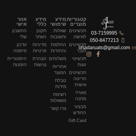
קטגוריות
מידע
מידע
אזור
מוצרים
שימושי
כללי
אישי
תכשיטים
שאלות
תקנון
החשבון
03-7159995
לאישה
ותשובות
האתר
שלי
050-8477213
תכשיטים
החלפות
מדיניות
עדכון
ohadaruats@gmail.com
לגבר
והחזרות
פרטיות
סיסמה
תכשיטי
משלוחים
הצהרת
היסטוריית
זוגות
נגישות
הזמנות
אחריות
תכשיטים
המוצר
חריטה
טבלת
אישית
מידות
מארזי
רשימת
מתנה
משאלות
מבצעי
צרו קשר
החודש
Gift Card