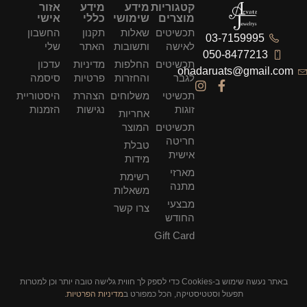
קטגוריות
מידע
מידע
אזור
מוצרים
שימושי
כללי
אישי
תכשיטים
שאלות
תקנון
החשבון
03-7159995
לאישה
ותשובות
האתר
שלי
050-8477213
תכשיטים
החלפות
מדיניות
עדכון
ohadaruats@gmail.com
לגבר
והחזרות
פרטיות
סיסמה
תכשיטי
משלוחים
הצהרת
היסטוריית
זוגות
נגישות
הזמנות
אחריות
תכשיטים
המוצר
חריטה
טבלת
אישית
מידות
מארזי
רשימת
מתנה
משאלות
מבצעי
צרו קשר
החודש
Gift Card
באתר נעשה שימוש ב-Cookies כדי לספק לך חווית גלישה טובה יותר וכן למטרות
תפעול וסטטיסטיקה, הכל כמפורט ב
מדיניות הפרטיות
.