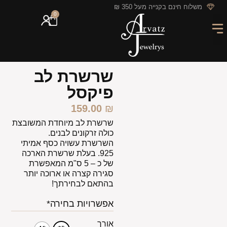
לתוכן
משלוח חינם בקנייה מעל 350 ₪
0
מארזי מתנה
חריטה אישית
GIFT CARD
מבצעי החודש
שרשרת לב
פיקסל
159.00
₪
שרשרת לב מיוחדת המשובצת
כולה זרקונים לבנים.
השרשרת עשויה כסף אמיתי
925. בעלת שרשרת הארכה
של כ – 5 ס"מ המאפשרת
סגירה קצרה או ארוכה יותר
בהתאם לבחירתך!
אפשרויות בחירה*
אורך