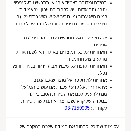
במידה ומדובר בצמיד עור / או בתכשיט בעל ציפוי
זהב / זהב אדום , יש לקחת בחשבון שהעמידות
למים היא עבור זמן סביר של שימוש בתכשיט (בין
חצי שנה – שנה) וציפוי בסופו של דבר עלול לרדת
.
יש להימנע במגע התכשיט עם חומר כימי / מי
גופרית !
האחריות על כל המוצרים באתר היא לשנה אחת
מרגע ביצוע ההזמנה .
האחריות תקפה על שיבוץ אבן / זירקון במידה והוא
נפל .
אחריות לא תקפה על מוצר שאבד/נגנב.
אין אחריות על קרע / שבר , אנו עושים הכל על
מנת להעניק לכם את השירות הטוב ביותר ,
במקרה של קרע /שבר צרו איתנו קשר , שירות
לקוחות :
03-7159995
.
על מנת שתוכלו לבחור את המידה שלכם במקרה של