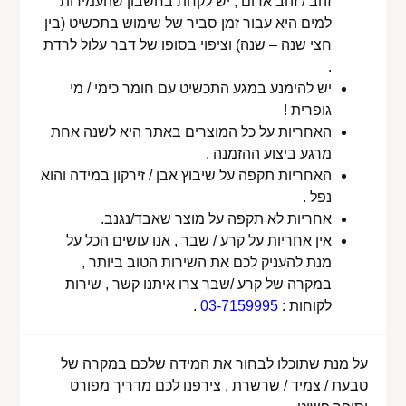
זהב / זהב אדום , יש לקחת בחשבון שהעמידות
למים היא עבור זמן סביר של שימוש בתכשיט (בין
חצי שנה – שנה) וציפוי בסופו של דבר עלול לרדת
.
יש להימנע במגע התכשיט עם חומר כימי / מי
גופרית !
האחריות על כל המוצרים באתר היא לשנה אחת
מרגע ביצוע ההזמנה .
האחריות תקפה על שיבוץ אבן / זירקון במידה והוא
נפל .
אחריות לא תקפה על מוצר שאבד/נגנב.
אין אחריות על קרע / שבר , אנו עושים הכל על
מנת להעניק לכם את השירות הטוב ביותר ,
במקרה של קרע /שבר צרו איתנו קשר , שירות
לקוחות :
03-7159995
.
על מנת שתוכלו לבחור את המידה שלכם במקרה של
טבעת / צמיד / שרשרת , צירפנו לכם מדריך מפורט