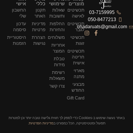
מוצרים
שימושי
כללי
אישי
תכשיטים
שאלות
תקנון
החשבון
03-7159995
לאישה
ותשובות
האתר
שלי
050-8477213
תכשיטים
החלפות
מדיניות
עדכון
ohadaruats@gmail.com
לגבר
והחזרות
פרטיות
סיסמה
תכשיטי
משלוחים
הצהרת
היסטוריית
זוגות
נגישות
הזמנות
אחריות
תכשיטים
המוצר
חריטה
טבלת
אישית
מידות
מארזי
רשימת
מתנה
משאלות
מבצעי
צרו קשר
החודש
Gift Card
באתר נעשה שימוש ב-Cookies כדי לספק לך חווית גלישה טובה יותר וכן למטרות
תפעול וסטטיסטיקה, הכל כמפורט ב
מדיניות הפרטיות
.