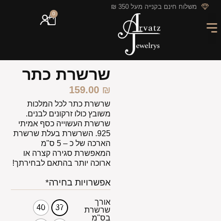
לתוכן
משלוח חינם בקנייה מעל 350 ₪
0
מארזי מתנה
חריטה אישית
GIFT CARD
מבצעי החודש
שרשרת כתר
159.00
₪
שרשרת כתר לכל המלכות
משובץ כולו זרקונים לבנים.
שרשרת העשוייה כסף אמיתי
925. השרשרת בעלת שרשרת
הארכה של כ – 5 ס"מ
המאפשרת סגירה קצרה או
ארוכה יותר בהתאם לבחירתך!
אפשרויות בחירה*
אורך
40
37
שרשרת
בס"מ