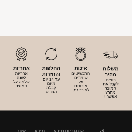
איכות
החלפות
אחריות
משלוח
התכשיטים
אחריות
והחזרות
מהיר
שומרים
לשנה
עד 14 יום
רוצים
על
שלמה על
מיום
לקבל את
איכותם
המוצר
קבלת
המוצר
לאורך זמן
הפריט
מחר?
אפשרי!
קטגוריות
מידע
מידע
אזור