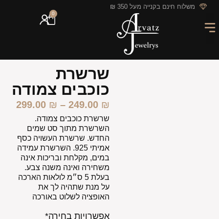
לתוכן
משלוח חינם בקנייה מעל 350 ₪
0
מארזי מתנה
חריטה אישית
GIFT CARD
מבצעי החודש
שרשרת
כוכבים צמודה
299.00
₪
–
249.00
₪
שרשרת כוכבים צמודה.
השרשרת מתוך סט שמים
החדש. שרשרת העשויה כסף
אמיתי 925. השרשרת עמידה
במים, מקלחת ובריכות אינה
משחירה ואינה משנה צבע.
בעלת 5 ס״מ לולאות הארכה
על מנת שתהיה לך את
האופציה לשלוט באורכה
אפשרויות בחירה*