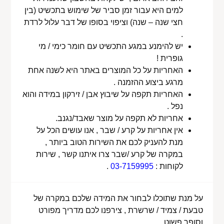
למים היא עבור זמן סביר של שימוש בתכשיט (בין
חצי שנה – שנה) וציפוי בסופו של דבר עלול לרדת
.
יש להימנע במגע התכשיט עם חומר כימי / מי
גופרית !
האחריות על כל המוצרים באתר היא לשנה אחת
מרגע ביצוע ההזמנה .
האחריות תקפה על שיבוץ אבן / זירקון במידה והוא
נפל .
אחריות לא תקפה על מוצר שאבד/נגנב.
אין אחריות על קרע / שבר , אנו עושים הכל על
מנת להעניק לכם את השירות הטוב ביותר ,
במקרה של קרע /שבר צרו איתנו קשר , שירות
לקוחות :
03-7159995
.
על מנת שתוכלו לבחור את המידה שלכם במקרה של
טבעת / צמיד / שרשרת , צירפנו לכם מדריך מפורט
וסופר פשוט