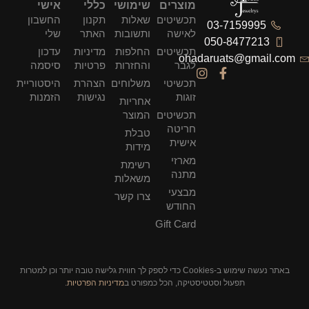
מוצרים
שימושי
כללי
אישי
תכשיטים
שאלות
תקנון
החשבון
03-7159995
לאישה
ותשובות
האתר
שלי
050-8477213
תכשיטים
החלפות
מדיניות
עדכון
ohadaruats@gmail.com
לגבר
והחזרות
פרטיות
סיסמה
תכשיטי
משלוחים
הצהרת
היסטוריית
זוגות
נגישות
הזמנות
אחריות
תכשיטים
המוצר
חריטה
טבלת
אישית
מידות
מארזי
רשימת
מתנה
משאלות
מבצעי
צרו קשר
החודש
Gift Card
באתר נעשה שימוש ב-Cookies כדי לספק לך חווית גלישה טובה יותר וכן למטרות
תפעול וסטטיסטיקה, הכל כמפורט ב
מדיניות הפרטיות
.