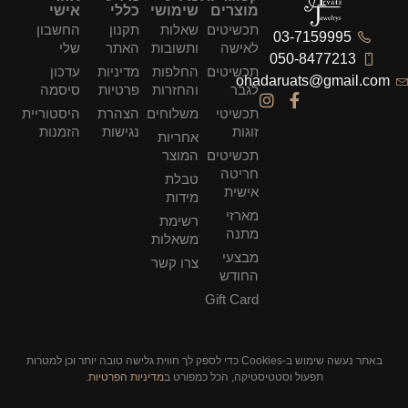
מוצרים
שימושי
כללי
אישי
תכשיטים
שאלות
תקנון
החשבון
03-7159995
לאישה
ותשובות
האתר
שלי
050-8477213
תכשיטים
החלפות
מדיניות
עדכון
ohadaruats@gmail.com
לגבר
והחזרות
פרטיות
סיסמה
תכשיטי
משלוחים
הצהרת
היסטוריית
זוגות
נגישות
הזמנות
אחריות
תכשיטים
המוצר
חריטה
טבלת
אישית
מידות
מארזי
רשימת
מתנה
משאלות
מבצעי
צרו קשר
החודש
Gift Card
באתר נעשה שימוש ב-Cookies כדי לספק לך חווית גלישה טובה יותר וכן למטרות
תפעול וסטטיסטיקה, הכל כמפורט ב
מדיניות הפרטיות
.