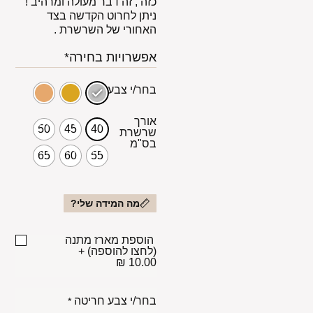
כזה , זה דבר מעולה ומרהיב !
ניתן לחרוט הקדשה בצד
האחורי של השרשרת .
אפשרויות בחירה*
בחר/י צבע
אורך
50
45
40
שרשרת
בס"מ
65
60
55
מה המידה שלי?
הוספת מארז מתנה
(לחצו להוספה)
+
10.00 ₪
בחר/י צבע חריטה
*