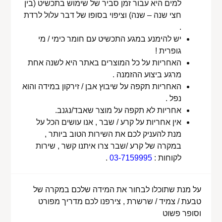
למים היא עבור זמן סביר של שימוש בתכשיט (בין
חצי שנה – שנה) וציפוי בסופו של דבר עלול לרדת
.
יש להימנע במגע התכשיט עם חומר כימי / מי
גופרית !
האחריות על כל המוצרים באתר היא לשנה אחת
מרגע ביצוע ההזמנה .
האחריות תקפה על שיבוץ אבן / זירקון במידה והוא
נפל .
אחריות לא תקפה על מוצר שאבד/נגנב.
אין אחריות על קרע / שבר , אנו עושים הכל על
מנת להעניק לכם את השירות הטוב ביותר ,
במקרה של קרע /שבר צרו איתנו קשר , שירות
לקוחות :
03-7159995
.
על מנת שתוכלו לבחור את המידה שלכם במקרה של
טבעת / צמיד / שרשרת , צירפנו לכם מדריך מפורט
וסופר פשוט