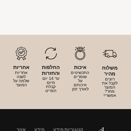
איכות
החלפות
אחריות
משלוח
התכשיטים
אחריות
והחזרות
מהיר
שומרים
לשנה
עד 14 יום
רוצים
על
שלמה על
מיום
לקבל את
איכותם
המוצר
קבלת
המוצר
לאורך זמן
הפריט
מחר?
אפשרי!
קטגוריות
מידע
מידע
אזור