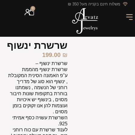
לתוכן
משלוח חינם בקנייה מעל 350 ₪
0
מארזי מתנה
חריטה אישית
GIFT CARD
מבצעי החודש
שרשרת ינשוף
199.00
₪
שרשרת ינשוף –
שרשרת ינשוף מהממת
ע"פ האמונה הסינית המקובלת
, ינשוף הוא סוג של מדריך
רוחני של הנשמה , נשמתנו
בוחרת בתקופות שונות חיבור
מסוים , בינשוף יש איכויות
ועוצמות להן אנו זקוקים בזמן
מסוים .
השרשרת עשויה כסף אמיתי
925.
לענוד שרשרת עם כוח רוחני