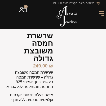
לתוכן
משלוח חינם בקנייה מעל 350 ₪
0
מארזי מתנה
חריטה אישית
GIFT CARD
מבצעי החודש
שרשרת
חמסה
משובצת
גדולה
249.00
₪
שרשרת חמסה משובצת
גדולה – שרשרת חמסה
העשויה כסף אמיתי 925
מהממת המתאימה לכל גבר או
אישה בעלת נוכחות יוקרתית
וקלאסית מנצנצת ללא הרף ! ,