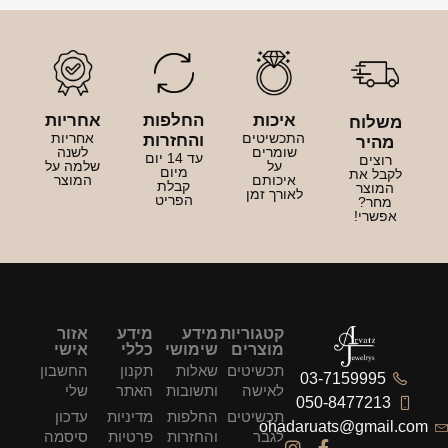
איכות
החלפות
אחריות
משלוח
התכשיטים
אחריות
והחזרות
מהיר
שומרים
לשנה
עד 14 יום
רוצים
על
שלמה על
מיום
לקבל את
איכותם
המוצר
קבלת
המוצר
לאורך זמן
הפריט
מחר?
אפשרי!
קטגוריות
מידע
מידע
אזור
מוצרים
שימושי
כללי
אישי
תכשיטים
שאלות
תקנון
החשבון
03-7159995
לאישה
ותשובות
האתר
שלי
050-8477213
תכשיטים
החלפות
מדיניות
עדכון
ohadaruats@gmail.com
לגבר
והחזרות
פרטיות
סיסמה