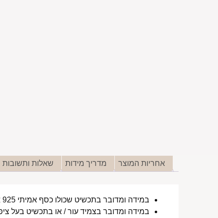
אחריות המוצר
מדריך מידות
שאלות ותשובות
במידה ומדובר בתכשיט שכולו כסף אמיתי 925 או סטיינלס סטיל ללא ציפוי, התכשיט עמיד למים לטווח ארוך ביותר מעל שנה !
במידה ומדובר בצמיד עור / או בתכשיט בעל ציפו