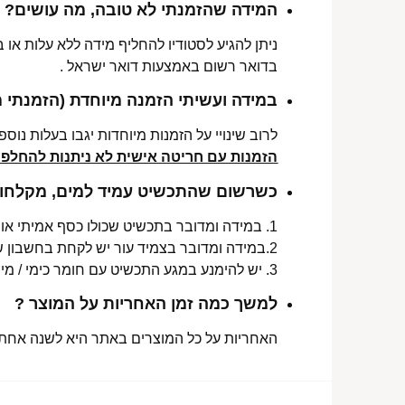
המידה שהזמנתי לא טובה, מה עושים?
ניתן להגיע לסטודיו להחליף מידה ללא עלות או
בדואר רשום באמצעות דואר ישראל .
במידה ועשיתי הזמנה מיוחדת (הזמנתי 
לרוב שינויי על הזמנות מיוחדות יגבו בעלות נוספת, בין 30-70 ₪. תלו
הזמנות עם חריטה אישית לא ניתנות להחלפה 
כשרשום שהתכשיט עמיד למים, מקלחות 
1. במידה ומדובר בתכשיט שכולו כסף אמיתי או סטיינלס סטיל ללא ציפוי, התכשיט עמיד למים לטווח ארוך ביותר מעל שנה !
2.במידה ומדובר בצמיד עור יש לקחת בחשבון שהעמידות למים היא עבור זמן סביר של שימוש בתכשיט (בין חצי שנה לשנה) וציפוי בסופו של דבר עלול לרדת .
3. יש להימנע במגע התכשיט עם חומר כימי / מי גופרית !.
למשך כמה זמן האחריות על המוצר ?
האחריות על כל המוצרים באתר היא לשנה אחת מ