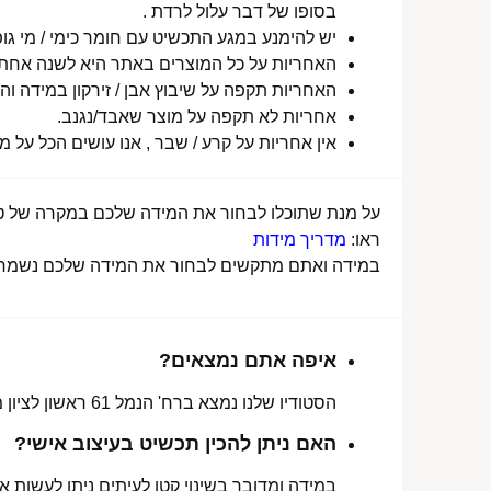
בסופו של דבר עלול לרדת .
יש להימנע במגע התכשיט עם חומר כימי / מי גופ
האחריות על כל המוצרים באתר היא לשנה אחת מ
האחריות תקפה על שיבוץ אבן / זירקון במידה והו
אחריות לא תקפה על מוצר שאבד/נגנב.
אין אחריות על קרע / שבר , אנו עושים הכל על 
על מנת שתוכלו לבחור את המידה שלכם במקרה של טבע
ראו:
מדריך מידות
במידה ואתם מתקשים לבחור את המידה שלכם נשמח לע
איפה אתם נמצאים?
הסטודיו שלנו נמצא ברח' הנמל 61 ראשון לציון מכאן ניתן לאסוף הזמנות, לתקן או להחליף מידה.
האם ניתן להכין תכשיט בעיצוב אישי?
במידה ומדובר בשינוי קטן לעיתים ניתן לעשות את