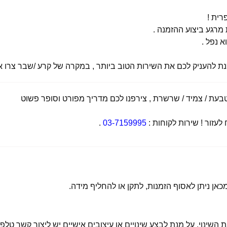
רית !
רגע ביצוע ההזמנה .
א נפל .
מנת להעניק לכם את השירות הטוב ביותר , במקרה של קרע /שבר צרו אי
ת / צמיד / שרשרת , צירפנו לכם מדריך מפורט וסופר פשוט
זור ! שירות לקוחות :
03-7159995
.
 השינוי. על מנת לבצע שינויים או עיצובים אישיים יש ליצור קשר טלפו