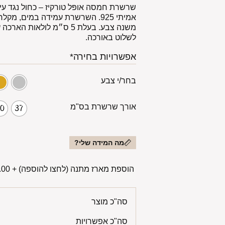
שרשרת חמסה אופּל טורקיז – כחול נגד ע
אמיתי 925. השרשרת עמידה במים, מ
משנה צבע. בעלת 5 ס״מ לולא
לשלוט באורכה.
אפשרויות בחירה*
בחר/י צבע
אורך שרשרת בס"מ
40
37
מה המידה שלי?
הוספת מארז מתנה (לחצו להוספה)
+
00 ₪
סה"כ מוצר
סה"כ אפשרויות