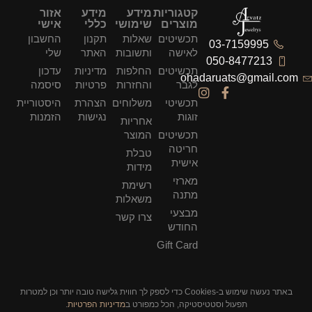
קטגוריות
מידע
מידע
אזור
מוצרים
שימושי
כללי
אישי
תכשיטים
שאלות
תקנון
החשבון
03-7159995
לאישה
ותשובות
האתר
שלי
050-8477213
תכשיטים
החלפות
מדיניות
עדכון
ohadaruats@gmail.com
לגבר
והחזרות
פרטיות
סיסמה
תכשיטי
משלוחים
הצהרת
היסטוריית
זוגות
נגישות
הזמנות
אחריות
תכשיטים
המוצר
חריטה
טבלת
אישית
מידות
מארזי
רשימת
מתנה
משאלות
מבצעי
צרו קשר
החודש
Gift Card
באתר נעשה שימוש ב-Cookies כדי לספק לך חווית גלישה טובה יותר וכן למטרות
תפעול וסטטיסטיקה, הכל כמפורט ב
מדיניות הפרטיות
.