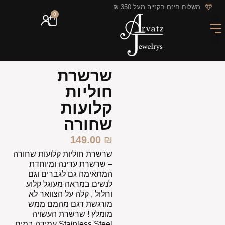
לתוכן
משלוח חינם בקנייה מעל 350 ₪
0
מארזי מתנה
חריטה אישית
GIFT CARD
מבצעי החודש
שרשרת
חוליות
קלועות
שחורה
149.00
₪
שרשרת חוליות קלועות שחורה
– שרשרת עדינה ומיוחדת
המתאימה גם לגברים וגם
לנשים במראה מעוגל קלוע
וחלול , קלה על הצוואר לא
מורגשת דגם מהמם ממש
מומלץ ! שרשרת העשויה
Stainless Steel עמידה במים