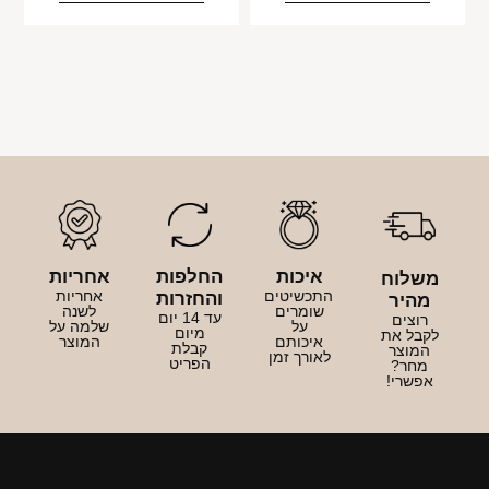
איכות
החלפות
אחריות
משלוח
התכשיטים
אחריות
והחזרות
מהיר
שומרים
לשנה
עד 14 יום
רוצים
על
שלמה על
מיום
לקבל את
איכותם
המוצר
קבלת
המוצר
לאורך זמן
הפריט
מחר?
אפשרי!