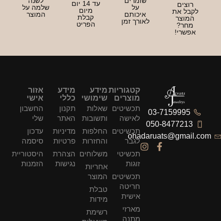
שומרים
לשנה
עד 14 יום
רוצים
על
שלמה על
מיום
לקבל את
איכותם
המוצר
קבלת
המוצר
לאורך זמן
הפריט
מחר?
אפשרי!
קטגוריות
מידע
מידע
אזור
מוצרים
שימושי
כללי
אישי
תכשיטים
שאלות
תקנון
החשבון
03-7159995
לאישה
ותשובות
האתר
שלי
050-8477213
תכשיטים
החלפות
מדיניות
עדכון
ohadaruats@gmail.com
לגבר
והחזרות
פרטיות
סיסמה
תכשיטי
משלוחים
הצהרת
היסטוריית
זוגות
נגישות
הזמנות
אחריות
תכשיטים
המוצר
חריטה
טבלת
אישית
מידות
מארזי
רשימת
מתנה