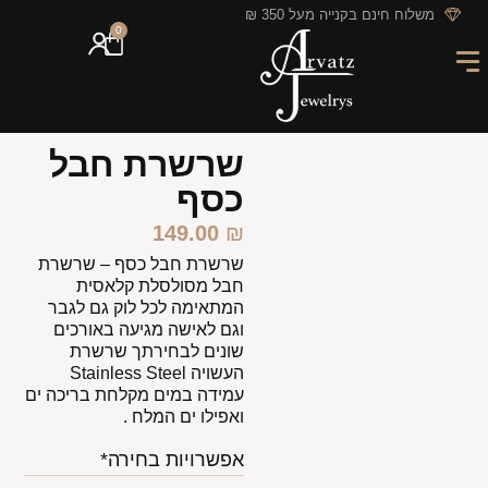
לתוכן
משלוח חינם בקנייה מעל 350 ₪
0
מארזי מתנה
חריטה אישית
GIFT CARD
מבצעי החודש
שרשרת חבל
כסף
149.00
₪
שרשרת חבל כסף – שרשרת
חבל מסולסלת קלאסית
המתאימה לכל לוק גם לגבר
וגם לאישה מגיעה באורכים
שונים לבחירתך שרשרת
העשויה Stainless Steel
עמידה במים מקלחת בריכה ים
ואפילו ים המלח .
אפשרויות בחירה*