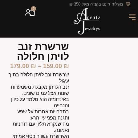
לתוכן
משלוח חינם בקנייה מעל 350 ₪
0
מארזי מתנה
חריטה אישית
GIFT CARD
מבצעי החודש
שרשרת זנב
לויתן חלולה
179.00
₪
–
159.00
₪
שרשרת זנב לויתן חלולה בתוך
עיגול
זנב הלויתן מקבלת משמעויות
שונות אצל עמים שונים.
באינדונזיה הוא מלמד על כיוון
והנחייה
בתרבויות אחרות על שפע
והגנה מפני עין הרע
מה שנקרא תליון עם רוחניות
ואמונה.
השרשרת עשויה כסף אמיתי