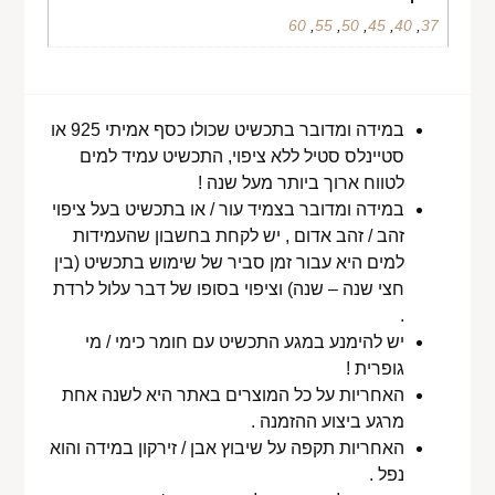
60
,
55
,
50
,
45
,
40
,
37
במידה ומדובר בתכשיט שכולו כסף אמיתי 925 או
סטיינלס סטיל ללא ציפוי, התכשיט עמיד למים
לטווח ארוך ביותר מעל שנה !
במידה ומדובר בצמיד עור / או בתכשיט בעל ציפוי
זהב / זהב אדום , יש לקחת בחשבון שהעמידות
למים היא עבור זמן סביר של שימוש בתכשיט (בין
חצי שנה – שנה) וציפוי בסופו של דבר עלול לרדת
.
יש להימנע במגע התכשיט עם חומר כימי / מי
גופרית !
האחריות על כל המוצרים באתר היא לשנה אחת
מרגע ביצוע ההזמנה .
האחריות תקפה על שיבוץ אבן / זירקון במידה והוא
נפל .