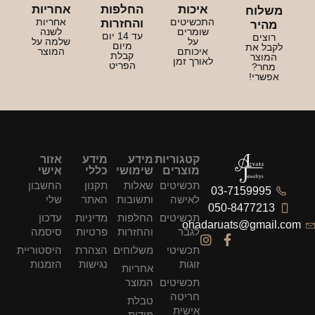
איכות
החלפות
אחריות
משלוח
התכשיטים
אחריות
והחזרות
מהיר
שומרים
לשנה
עד 14 יום
רוצים
על
שלמה על
מיום
לקבל את
איכותם
המוצר
קבלת
המוצר
לאורך זמן
הפריט
מחר?
אפשרי!
קטגוריות
מידע
מידע
אזור
מוצרים
שימושי
כללי
אישי
תכשיטים
שאלות
תקנון
החשבון
03-7159995
לאישה
ותשובות
האתר
שלי
050-8477213
תכשיטים
החלפות
מדיניות
עדכון
ohadaruats@gmail.com
לגבר
והחזרות
פרטיות
סיסמה
תכשיטי
משלוחים
הצהרת
היסטוריית
זוגות
נגישות
הזמנות
אחריות
תכשיטים
המוצר
חריטה
טבלת
אישית
מידות