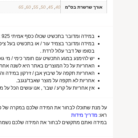
אורך שרשרת בס"מ
40
,
45
,
50
,
55
,
60
,
65
במידה ומדובר בתכשיט שכולו כסף אמיתי 925 או סטיינלס סטיל ללא ציפוי, התכשיט עמיד למים לטווח ארוך ביותר מעל שנה !
במידה ומדובר בצמיד עור / או בתכשיט בעל ציפו
בסופו של דבר עלול לרדת .
יש להימנע במגע התכשיט עם חומר כימי / מי גופ
האחריות על כל המוצרים באתר היא לשנה אחת מ
האחריות תקפה על שיבוץ אבן / זירקון במידה והו
אחריות לא תקפה על מוצר שאבד/נגנב.
אין אחריות על קרע / שבר , אנו עושים הכל על 
על מנת שתוכלו לבחור את המידה שלכם במקרה של טבע
ראו:
מדריך מידות
במידה ואתם מתקשים לבחור את המידה שלכם נשמח לע