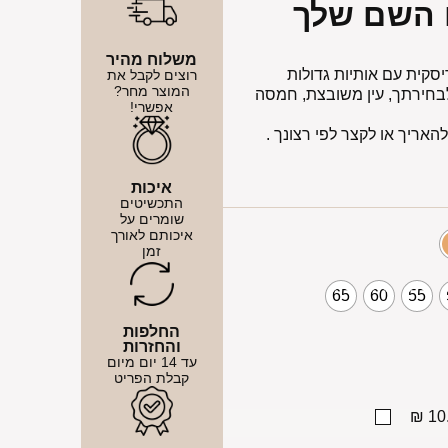
 השם שלך
משלוח מהיר
קית עם אותיות גדולות
רוצים לקבל את
המוצר מחר?
בחירתך, עין משובצת, חמסה
אפשרי!
איכות
התכשיטים
שומרים על
איכותם לאורך
זמן
65
60
55
החלפות
והחזרות
עד 14 יום מיום
קבלת הפריט
10.