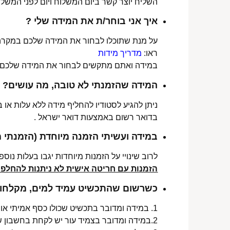
השליח יוצר קשר ביום המשלוח ויום לפני המשלוח
איך אני בוחר/ת את המידה שלי ?
על מנת שתוכלו לבחור את המידה שלכם במקרה 
ראו:
מדריך מידות
במידה ואתם מתקשים לבחור את המידה שלכם נש
המידה שהזמנתי לא טובה, מה עושים?
ניתן להגיע לסטודיו להחליף מידה ללא עלות או
בדואר רשום באמצעות דואר ישראל .
במידה ועשיתי הזמנה מיוחדת (הזמנתי 
לרוב שינויי על הזמנות מיוחדות יגבו בעלות נוספת, בין 30-70 ₪. תלו
הזמנות עם חריטה אישית לא ניתנות להחלפה 
כשרשום שהתכשיט עמיד למים, מקלחות 
1. במידה ומדובר בתכשיט שכולו כסף אמיתי או סטיינלס סטיל ללא ציפוי, התכשיט עמיד למים לטווח ארוך ביותר מעל שנה !
2.במידה ומדובר בצמיד עור יש לקחת בחשבון שהעמידות למים היא עבור זמן סביר של שימוש בתכשיט (בין חצי שנה לשנה) וציפוי בסופו של דבר עלול לרדת .