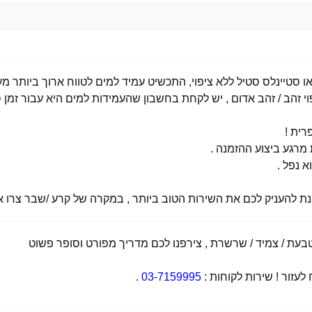
י זהב / זהב אדום , יש לקחת בחשבון שהעמידות למים היא עבור זמן ס
רית !
רגע ביצוע ההזמנה .
א נפל .
מנת להעניק לכם את השירות הטוב ביותר , במקרה של קרע /שבר צרו אי
ת / צמיד / שרשרת , צירפנו לכם מדריך מפורט וסופר פשוט
זור ! שירות לקוחות :
03-7159995
.