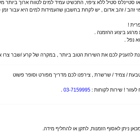
י זהב / זהב אדום , יש לקחת בחשבון שהעמידות למים היא עבור זמן ס
רית !
רגע ביצוע ההזמנה .
א נפל .
מנת להעניק לכם את השירות הטוב ביותר , במקרה של קרע /שבר צרו אי
ת / צמיד / שרשרת , צירפנו לכם מדריך מפורט וסופר פשוט
זור ! שירות לקוחות :
03-7159995
.