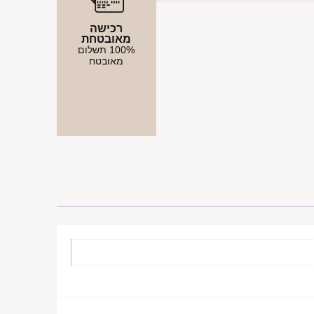
רכישה
מאובטחת
100% תשלום
מאובטח