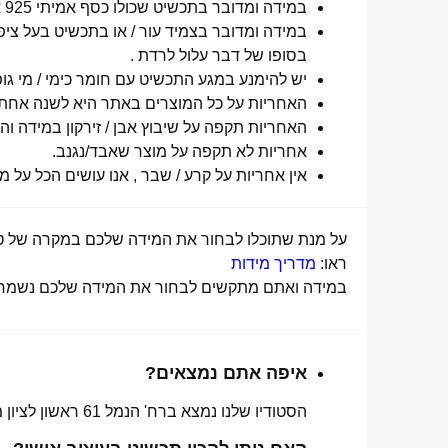
במידה ומדובר בתכשיט שכולו כסף אמיתי 925 או סטיינלס סטיל ללא ציפוי, התכשיט עמיד למים לטווח ארוך ביותר מעל שנה !
במידה ומדובר בצמיד עור / או בתכשיט בעל ציפו
בסופו של דבר עלול לרדת .
יש להימנע במגע התכשיט עם חומר כימי / מי גופ
האחריות על כל המוצרים באתר היא לשנה אחת מ
האחריות תקפה על שיבוץ אבן / זירקון במידה והו
אחריות לא תקפה על מוצר שאבד/נגנב.
אין אחריות על קרע / שבר , אנו עושים הכל על 
על מנת שתוכלו לבחור את המידה שלכם במקרה של טבע
ראו:
מדריך מידות
במידה ואתם מתקשים לבחור את המידה שלכם נשמח לע
איפה אתם נמצאים?
הסטודיו שלנו נמצא ברח' הנמל 61 ראשון לציון מכאן ניתן לאסוף הזמנות, לתקן או להחליף מידה.