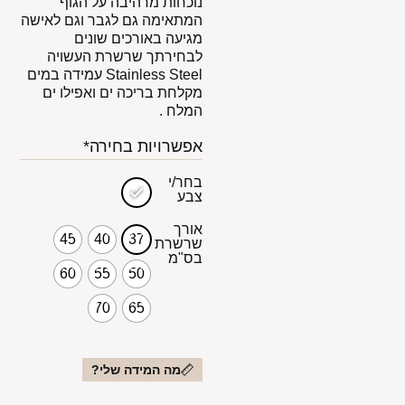
נוכחות מרהיבה על הגוף
המתאימה גם לגבר וגם לאישה
מגיעה באורכים שונים
לבחירתך שרשרת העשויה
Stainless Steel עמידה במים
מקלחת בריכה ים ואפילו ים
המלח .
אפשרויות בחירה*
בחר/י
צבע
אורך
45
40
37
שרשרת
בס"מ
60
55
50
70
65
מה המידה שלי?