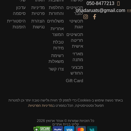
050-8477213
תכשיטים
החלפות
מדיניות
עדכון
ohadaruats@gmail.com
לגבר
והחזרות
פרטיות
סיסמה
תכשיטי
משלוחים
הצהרת
היסטוריית
זוגות
נגישות
הזמנות
אחריות
תכשיטים
המוצר
חריטה
טבלת
אישית
מידות
מארזי
רשימת
מתנה
משאלות
מבצעי
צרו קשר
החודש
Gift Card
באתר נעשה שימוש ב-Cookies כדי לספק לך חווית גלישה טובה יותר וכן למטרות
תפעול וסטטיסטיקה, הכל כמפורט ב
מדיניות הפרטיות
.
כל הזכויות שמורות © אוהד ארואץ 2026
קליקי בניית אתרים