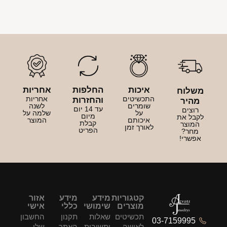
איכות
החלפות
אחריות
משלוח
התכשיטים
אחריות
והחזרות
מהיר
שומרים
לשנה
עד 14 יום
רוצים
על
שלמה על
מיום
לקבל את
איכותם
המוצר
קבלת
המוצר
לאורך זמן
הפריט
מחר?
אפשרי!
קטגוריות
מידע
מידע
אזור
מוצרים
שימושי
כללי
אישי
תכשיטים
שאלות
תקנון
החשבון
03-7159995
לאישה
ותשובות
האתר
שלי