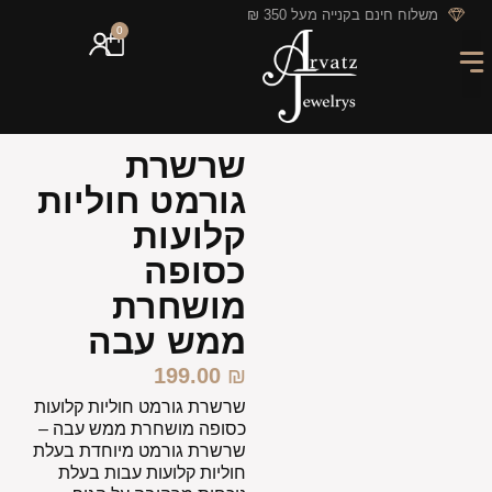
לתוכן
משלוח חינם בקנייה מעל 350 ₪
0
מארזי מתנה
חריטה אישית
GIFT CARD
מבצעי החודש
שרשרת
גורמט חוליות
קלועות
כסופה
מושחרת
ממש עבה
199.00
₪
שרשרת גורמט חוליות קלועות
כסופה מושחרת ממש עבה –
שרשרת גורמט מיוחדת בעלת
חוליות קלועות עבות בעלת