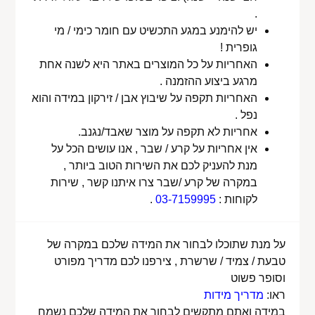
.
יש להימנע במגע התכשיט עם חומר כימי / מי
גופרית !
האחריות על כל המוצרים באתר היא לשנה אחת
מרגע ביצוע ההזמנה .
האחריות תקפה על שיבוץ אבן / זירקון במידה והוא
נפל .
אחריות לא תקפה על מוצר שאבד/נגנב.
אין אחריות על קרע / שבר , אנו עושים הכל על
מנת להעניק לכם את השירות הטוב ביותר ,
במקרה של קרע /שבר צרו איתנו קשר , שירות
לקוחות :
03-7159995
.
על מנת שתוכלו לבחור את המידה שלכם במקרה של
טבעת / צמיד / שרשרת , צירפנו לכם מדריך מפורט
וסופר פשוט
ראו:
מדריך מידות
במידה ואתם מתקשים לבחור את המידה שלכם נשמח