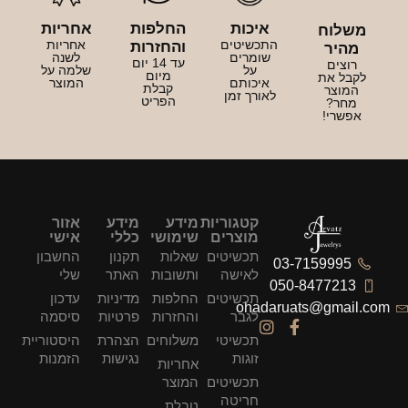
איכות
החלפות
אחריות
משלוח
התכשיטים
אחריות
והחזרות
מהיר
שומרים
לשנה
עד 14 יום
רוצים
על
שלמה על
מיום
לקבל את
איכותם
המוצר
קבלת
המוצר
לאורך זמן
הפריט
מחר?
אפשרי!
קטגוריות
מידע
מידע
אזור
מוצרים
שימושי
כללי
אישי
תכשיטים
שאלות
תקנון
החשבון
03-7159995
לאישה
ותשובות
האתר
שלי
050-8477213
תכשיטים
החלפות
מדיניות
עדכון
ohadaruats@gmail.com
לגבר
והחזרות
פרטיות
סיסמה
תכשיטי
משלוחים
הצהרת
היסטוריית
זוגות
נגישות
הזמנות
אחריות
תכשיטים
המוצר
חריטה
טבלת