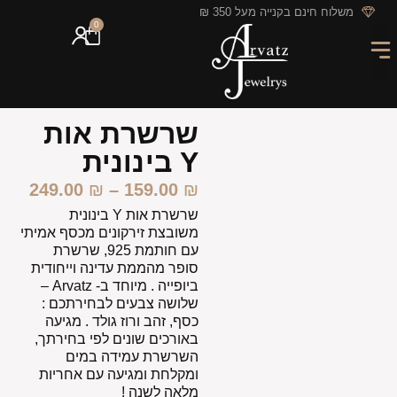
לתוכן
משלוח חינם בקנייה מעל 350 ₪
0
מארזי מתנה
חריטה אישית
GIFT CARD
מבצעי החודש
שרשרת אות
Y בינונית
249.00
₪
–
159.00
₪
שרשרת אות Y בינונית
משובצת זירקונים מכסף אמיתי
עם חותמת 925, שרשרת
סופר מהממת עדינה וייחודית
ביופייה . מיוחד ב- Arvatz –
שלושה צבעים לבחירתכם :
כסף, זהב ורוז גולד . מגיעה
באורכים שונים לפי בחירתך,
השרשרת עמידה במים
ומקלחת ומגיעה עם אחריות
מלאה לשנה !