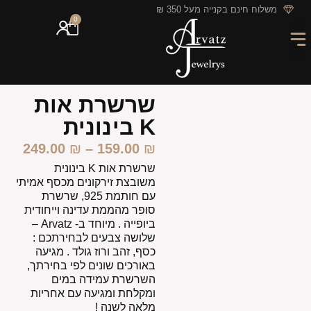
לתוכן
משלוח חינם בקנייה מעל 350 ₪
0
מארזי מתנה
חריטה אישית
GIFT CARD
מבצעי החודש
שרשרת אות
K בינונית
249.00
₪
–
159.00
₪
שרשרת אות K בינונית
משובצת זירקונים מכסף אמיתי
עם חותמת 925, שרשרת
סופר מהממת עדינה וייחודית
ביופייה . מיוחד ב- Arvatz –
שלושה צבעים לבחירתכם :
כסף, זהב ורוז גולד . מגיעה
באורכים שונים לפי בחירתך,
השרשרת עמידה במים
ומקלחת ומגיעה עם אחריות
מלאה לשנה !