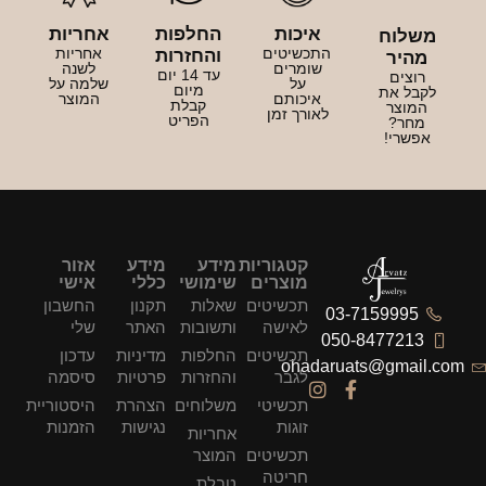
איכות
החלפות
אחריות
משלוח
התכשיטים
אחריות
והחזרות
מהיר
שומרים
לשנה
עד 14 יום
רוצים
על
שלמה על
מיום
לקבל את
איכותם
המוצר
קבלת
המוצר
לאורך זמן
הפריט
מחר?
אפשרי!
קטגוריות
מידע
מידע
אזור
מוצרים
שימושי
כללי
אישי
תכשיטים
שאלות
תקנון
החשבון
03-7159995
לאישה
ותשובות
האתר
שלי
050-8477213
תכשיטים
החלפות
מדיניות
עדכון
ohadaruats@gmail.com
לגבר
והחזרות
פרטיות
סיסמה
תכשיטי
משלוחים
הצהרת
היסטוריית
זוגות
נגישות
הזמנות
אחריות
תכשיטים
המוצר
חריטה
טבלת