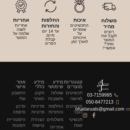
איכות
החלפות
אחריות
משלוח
התכשיטים
אחריות
והחזרות
מהיר
שומרים
לשנה
עד 14 יום
רוצים
על
שלמה על
מיום
לקבל את
איכותם
המוצר
קבלת
המוצר
לאורך זמן
הפריט
מחר?
אפשרי!
קטגוריות
מידע
מידע
אזור
מוצרים
שימושי
כללי
אישי
תכשיטים
שאלות
תקנון
החשבון
03-7159995
לאישה
ותשובות
האתר
שלי
050-8477213
תכשיטים
החלפות
מדיניות
עדכון
ohadaruats@gmail.com
לגבר
והחזרות
פרטיות
סיסמה
תכשיטי
משלוחים
הצהרת
היסטוריית
זוגות
נגישות
הזמנות
אחריות