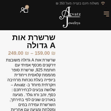
לתוכן
משלוח חינם בקנייה מעל 350 ₪
0
מארזי מתנה
חריטה אישית
GIFT CARD
מבצעי החודש
שרשרת אות
A גדולה
249.00
₪
–
159.00
₪
שרשרת אות A גדולה משובצת
זירקונים מכסף אמיתי עם
חותמת 925, שרשרת סופר
מהממת קלאסית וייחודית
ביופייה בעלת נוכחות מרהיבה
ויוקרתית מיוחד ב- Arvatz –
שלושה צבעים לבחירתכם :
כסף, זהב ורוז גולד . מגיעה
באורכים שונים לפי בחירתך,
השרשרת עמידה במים
ומקלחת ומגיעה עם אחריות