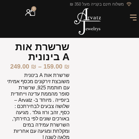
לתוכן
משלוח חינם בקנייה מעל 350 ₪
0
מארזי מתנה
חריטה אישית
GIFT CARD
מבצעי החודש
שרשרת אות
A בינונית
249.00
₪
–
159.00
₪
שרשרת אות A בינונית
משובצת זירקונים מכסף אמיתי
עם חותמת 925, שרשרת
סופר מהממת עדינה וייחודית
ביופייה . מיוחד ב- Arvatz –
שלושה צבעים לבחירתכם :
כסף, זהב ורוז גולד . מגיעה
באורכים שונים לפי בחירתך,
השרשרת עמידה במים
ומקלחת ומגיעה עם אחריות
מלאה לשנה !