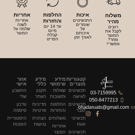
איכות
החלפות
אחריות
משלוח
התכשיטים
אחריות
והחזרות
מהיר
שומרים
לשנה
עד 14 יום
רוצים
על
שלמה על
מיום
לקבל את
איכותם
המוצר
קבלת
המוצר
לאורך זמן
הפריט
מחר?
אפשרי!
קטגוריות
מידע
מידע
אזור
מוצרים
שימושי
כללי
אישי
תכשיטים
שאלות
תקנון
החשבון
03-7159995
לאישה
ותשובות
האתר
שלי
050-8477213
תכשיטים
החלפות
מדיניות
עדכון
ohadaruats@gmail.com
לגבר
והחזרות
פרטיות
סיסמה
תכשיטי
משלוחים
הצהרת
היסטוריית
זוגות
נגישות
הזמנות
אחריות
תכשיטים
המוצר