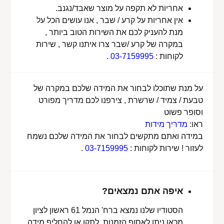
אחריות לא תקפה על מוצר שאבד/נגנב.
אין אחריות על קרע / שבר , אנו עושים הכל על
מנת להעניק לכם את השירות הטוב ביותר ,
במקרה של קרע /שבר צרו איתנו קשר , שירות
לקוחות :
03-7159995
.
על מנת שתוכלו לבחור את המידה שלכם במקרה של
טבעת / צמיד / שרשרת , צירפנו לכם מדריך מפורט
וסופר פשוט
ראו:
מדריך מידות
במידה ואתם מתקשים לבחור את המידה שלכם נשמח
לעזור ! שירות לקוחות :
03-7159995
.
איפה אתם נמצאים?
הסטודיו שלנו נמצא ברח' הנמל 61 ראשון לציון
מכאן ניתן לאסוף הזמנות, לתקן או להחליף מידה.