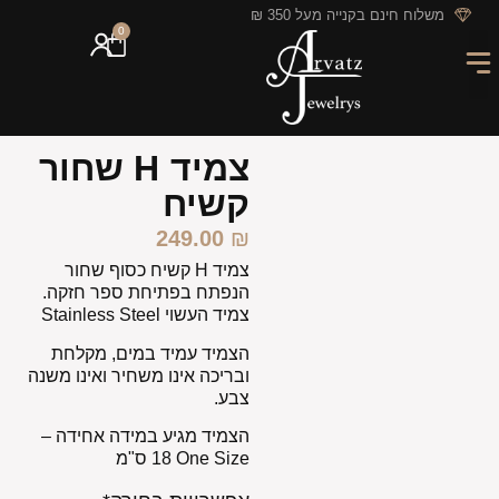
לתוכן
משלוח חינם בקנייה מעל 350 ₪
0
מארזי מתנה
חריטה אישית
GIFT CARD
מבצעי החודש
צמיד H שחור
קשיח
249.00
₪
צמיד H קשיח כסוף שחור
הנפתח בפתיחת ספר חזקה.
צמיד העשוי Stainless Steel
הצמיד עמיד במים, מקלחת
ובריכה אינו משחיר ואינו משנה
צבע.
הצמיד מגיע במידה אחידה –
One Size ‏18 ס"מ