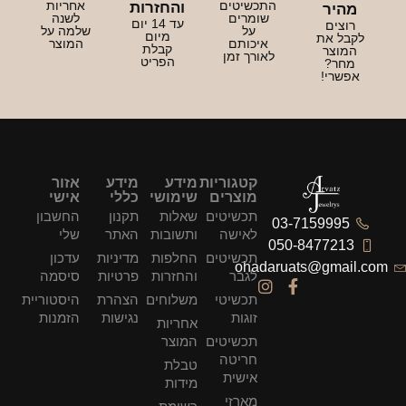
התכשיטים
אחריות
והחזרות
מהיר
שומרים
לשנה
עד 14 יום
רוצים
על
שלמה על
מיום
לקבל את
איכותם
המוצר
קבלת
המוצר
לאורך זמן
הפריט
מחר?
אפשרי!
קטגוריות
מידע
מידע
אזור
מוצרים
שימושי
כללי
אישי
תכשיטים
שאלות
תקנון
החשבון
03-7159995
לאישה
ותשובות
האתר
שלי
050-8477213
תכשיטים
החלפות
מדיניות
עדכון
ohadaruats@gmail.com
לגבר
והחזרות
פרטיות
סיסמה
תכשיטי
משלוחים
הצהרת
היסטוריית
זוגות
נגישות
הזמנות
אחריות
תכשיטים
המוצר
חריטה
טבלת
אישית
מידות
מארזי