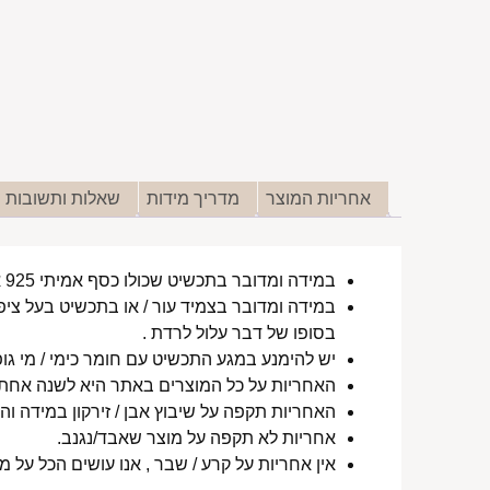
אחריות המוצר
מדריך מידות
שאלות ותשובות
במידה ומדובר בתכשיט שכולו כסף אמיתי 925 או סטיינלס סטיל ללא ציפוי, התכשיט עמיד למים לטווח ארוך ביותר מעל שנה !
במידה ומדובר בצמיד עור / או בתכשיט בעל ציפו
בסופו של דבר עלול לרדת .
יש להימנע במגע התכשיט עם חומר כימי / מי גופ
האחריות על כל המוצרים באתר היא לשנה אחת מ
האחריות תקפה על שיבוץ אבן / זירקון במידה והו
אחריות לא תקפה על מוצר שאבד/נגנב.
אין אחריות על קרע / שבר , אנו עושים הכל על 