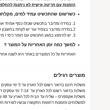
הזמנות עם חריטה אישית לא ניתנות להחלפה 
כשרשום שהתכשיט עמיד למים, מקלחות 
1. במידה ומדובר בתכשיט שכולו כסף אמיתי או סטיינלס סטיל ללא ציפוי, התכשיט עמיד למים לטווח ארוך ביותר מעל שנה !
2.במידה ומדובר בצמיד עור יש לקחת בחשבון שהעמידות למים היא עבור זמן סביר של שימוש בתכשיט (בין חצי שנה לשנה) וציפוי בסופו של דבר עלול לרדת .
3. יש להימנע במגע התכשיט עם חומר כימי / מי גופרית !.
למשך כמה זמן האחריות על המוצר ?
האחריות על כל המוצרים באתר היא לשנה אחת מ
מוצרים רגילים
משלוח חינם בדואר רשום לכל הארץ עד 5 ימי עסקים מעל 350 ₪
משלוח בדואר רשום לכל הארץ עד 7-14 ימי עסקים דרך דואר ישראל- 15 ₪
משלוח אקספרס – שליח עד הבית לכל הארץ עד 48 שעות- 40 ₪
למשלוחים והזמנות דחופות התקשרו עכשיו לשירות הל