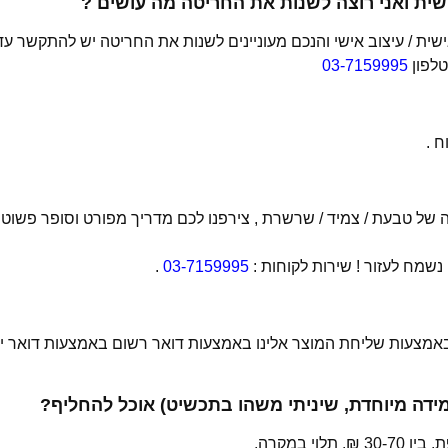
ית ואני רוצה לשנות את החריטה מה עושים ?
ת / עיצוב אישי והנכם מעוניינים לשנות את החריטה יש להתקשר עד
טלפון
03-7159995
 .
של טבעת / צמיד / שרשרת , צירפנו לכם מדריך מפורט וסופר פשוט
מח לעזור ! שירות לקוחות :
03-7159995
.
 באמצעות שליחת המוצר אלינו באמצעות דואר רשום באמצעות דואר יש
מידה מיוחדת, שיניתי משהו בתכשיט) אוכל להחליף?
י במקרה,