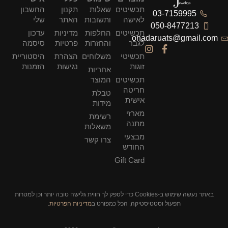
תכשיטים
שאלות
תקנון
החשבון
03-7159995
לאישה
ותשובות
האתר
שלי
050-8477213
תכשיטים
החלפות
מדיניות
עדכון
ohadaruats@gmail.com
לגבר
והחזרות
פרטיות
סיסמה
תכשיטי
משלוחים
הצהרת
היסטוריית
זוגות
נגישות
הזמנות
אחריות
תכשיטים
המוצר
חריטה
טבלת
אישית
מידות
מארזי
רשימת
מתנה
משאלות
מבצעי
צרו קשר
החודש
Gift Card
באתר נעשה שימוש ב-Cookies כדי לספק לך חווית גלישה טובה יותר וכן למטרות
תפעול וסטטיסטיקה, הכל כמפורט ב
מדיניות הפרטיות
.