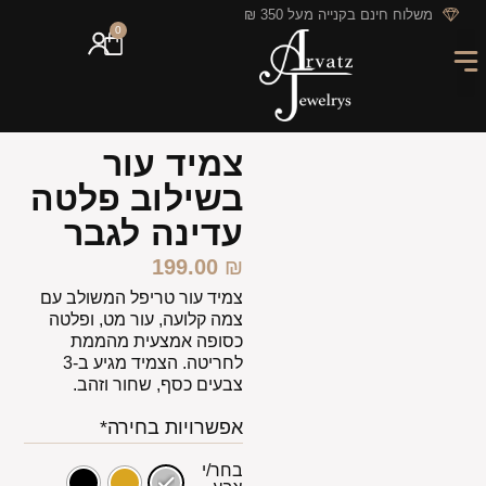
לתוכן
משלוח חינם בקנייה מעל 350 ₪
0
מארזי מתנה
חריטה אישית
GIFT CARD
מבצעי החודש
צמיד עור
בשילוב פלטה
עדינה לגבר
199.00
₪
צמיד עור טריפל המשולב עם
צמה קלועה, עור מט, ופלטה
כסופה אמצעית מהממת
לחריטה. הצמיד מגיע ב-3
צבעים כסף, שחור וזהב.
אפשרויות בחירה*
בחר/י