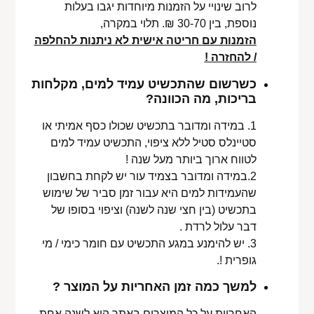
לרוב שינויי על הזמנות מיוחדות יגבו בעלות
נוספת, בין 30-70 ₪. תלוי במקרה,
הזמנות עם חריטה אישית לא ניתנות להחלפה
/ להחזרה !
כשרשום שהתכשיט עמיד למים, מקלחות
בריכות, מה הכוונה?
1. במידה ומדובר בתכשיט שכולו כסף אמיתי או
סטיינלס סטיל ללא ציפוי, התכשיט עמיד למים
לטווח ארוך ביותר מעל שנה !
2.במידה ומדובר בצמיד עור יש לקחת בחשבון
שהעמידות למים היא עבור זמן סביר של שימוש
בתכשיט (בין חצי שנה לשנה) וציפוי בסופו של
דבר עלול לרדת .
3. יש להימנע במגע התכשיט עם חומר כימי / מי
גופרית !.
למשך כמה זמן האחריות על המוצר ?
האחריות על כל המוצרים באתר היא לשנה אחת