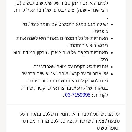
למים היא עבור זמן סביר של שימוש בתכשיט (בין
חצי שנה – שנה) וציפוי בסופו של דבר עלול לרדת
.
יש להימנע במגע התכשיט עם חומר כימי / מי
גופרית !
האחריות על כל המוצרים באתר היא לשנה אחת
מרגע ביצוע ההזמנה .
האחריות תקפה על שיבוץ אבן / זירקון במידה והוא
נפל .
אחריות לא תקפה על מוצר שאבד/נגנב.
אין אחריות על קרע / שבר , אנו עושים הכל על
מנת להעניק לכם את השירות הטוב ביותר ,
במקרה של קרע /שבר צרו איתנו קשר , שירות
לקוחות :
03-7159995
.
על מנת שתוכלו לבחור את המידה שלכם במקרה של
טבעת / צמיד / שרשרת , צירפנו לכם מדריך מפורט
וסופר פשוט