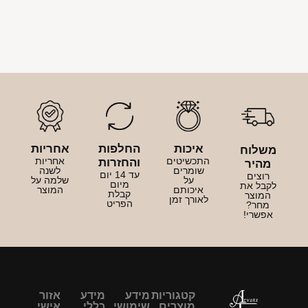
איכות
החלפות
אחריות
משלוח
התכשיטים
אחריות
והחזרות
מהיר
שומרים
לשנה
עד 14 יום
רוצים
על
שלמה על
מיום
לקבל את
איכותם
המוצר
קבלת
המוצר
לאורך זמן
הפריט
מחר?
אפשרי!
קטגוריות
מידע
מידע
אזור
מוצרים
שימושי
כללי
אישי