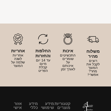
איכות
החלפות
אחריות
משלוח
התכשיטים
אחריות
והחזרות
מהיר
שומרים
לשנה
עד 14 יום
רוצים
על
שלמה על
מיום
לקבל את
איכותם
המוצר
קבלת
המוצר
לאורך זמן
הפריט
מחר?
אפשרי!
קטגוריות
מידע
מידע
אזור
מוצרים
שימושי
כללי
אישי