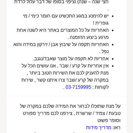
חצי שנה – שנה) וציפוי בסופו של דבר עלול לרדת
.
יש להימנע במגע התכשיט עם חומר כימי / מי
גופרית !
האחריות על כל המוצרים באתר היא לשנה אחת
מרגע ביצוע ההזמנה .
האחריות תקפה על שיבוץ אבן / זירקון במידה והוא
נפל .
אחריות לא תקפה על מוצר שאבד/נגנב.
אין אחריות על קרע / שבר , אנו עושים הכל על
מנת להעניק לכם את השירות הטוב ביותר ,
במקרה של קרע /שבר צרו איתנו קשר , שירות
לקוחות :
03-7159995
.
על מנת שתוכלו לבחור את המידה שלכם במקרה של
טבעת / צמיד / שרשרת , צירפנו לכם מדריך מפורט
וסופר פשוט
ראו:
מדריך מידות