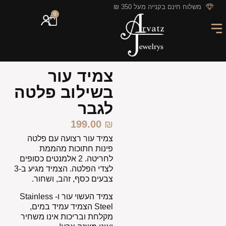
לתוכן
משלוח חינם בקנייה מעל 350 ₪
0
מארזי מתנה
חריטה אישית
GIFT CARD
מבצעי החודש
צמיד עור
בשילוב פלטה
לגבר
199.00
₪
צמיד עור רצועה עם פלטה
פינות חתוכות מהממת
לחריטה. 2 אלמנטים כסופים
לצדי הפלטה. הצמיד מגיע ב-3
צבעים כסף, זהב, ושחור.
צמיד העשוי עור ו- Stainless
Steel
הצמיד עמיד במים,
מקלחת ובריכות אינו משחיר