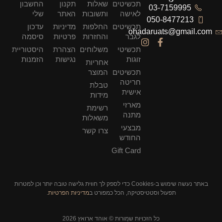
תכשיטים
שאלות
תקנון
החשבון
03-7159995
לאישה
ותשובות
האתר
שלי
050-8477213
תכשיטים
החלפות
מדיניות
עדכון
ohadaruats@gmail.com
לגבר
והחזרות
פרטיות
סיסמה
תכשיטי
משלוחים
הצהרת
היסטוריית
זוגות
נגישות
הזמנות
אחריות
תכשיטים
המוצר
חריטה
טבלת
אישית
מידות
מארזי
רשימת
מתנה
משאלות
מבצעי
צרו קשר
החודש
Gift Card
באתר נעשה שימוש ב-Cookies כדי לספק לך חווית גלישה טובה יותר וכן למטרות
תפעול וסטטיסטיקה, הכל כמפורט ב
מדיניות הפרטיות
.
כל הזכויות שמורות © אוהד ארואץ 2026