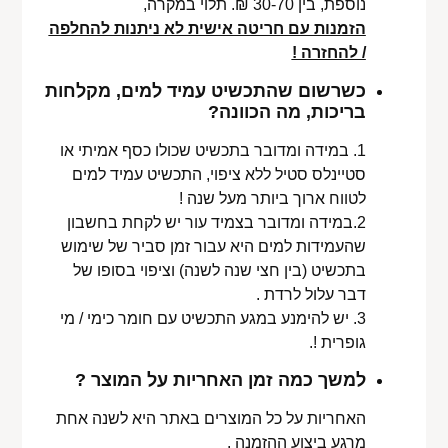
נוספת, בין 30-70 ₪. תלוי במקרה,
הזמנות עם חריטה אישית לא ניתנות להחלפה
/ להחזרה !
כשרשום שהתכשיט עמיד למים, מקלחות
בריכות, מה הכוונה?
1. במידה ומדובר בתכשיט שכולו כסף אמיתי או
סטיינלס סטיל ללא ציפוי, התכשיט עמיד למים
לטווח ארוך ביותר מעל שנה !
2.במידה ומדובר בצמיד עור יש לקחת בחשבון
שהעמידות למים היא עבור זמן סביר של שימוש
בתכשיט (בין חצי שנה לשנה) וציפוי בסופו של
דבר עלול לרדת .
3. יש להימנע במגע התכשיט עם חומר כימי / מי
גופרית !.
למשך כמה זמן האחריות על המוצר ?
האחריות על כל המוצרים באתר היא לשנה אחת
מרגע ביצוע ההזמנה .