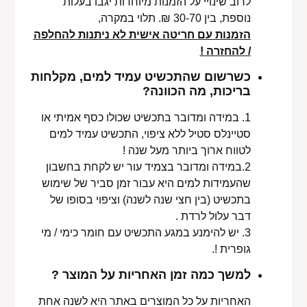
לרוב שינויי על הזמנות מיוחדות יגבו בעלות
נוספת, בין 30-70 ₪. תלוי במקרה,
הזמנות עם חריטה אישית לא ניתנות להחלפה
/ להחזרה !
כשרשום שהתכשיט עמיד למים, מקלחות
בריכות, מה הכוונה?
1. במידה ומדובר בתכשיט שכולו כסף אמיתי או
סטיינלס סטיל ללא ציפוי, התכשיט עמיד למים
לטווח ארוך ביותר מעל שנה !
2.במידה ומדובר בצמיד עור יש לקחת בחשבון
שהעמידות למים היא עבור זמן סביר של שימוש
בתכשיט (בין חצי שנה לשנה) וציפוי בסופו של
דבר עלול לרדת .
3. יש להימנע במגע התכשיט עם חומר כימי / מי
גופרית !.
למשך כמה זמן האחריות על המוצר ?
האחריות על כל המוצרים באתר היא לשנה אחת