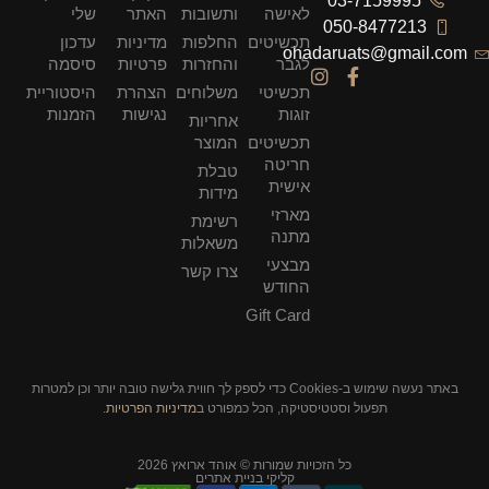
03-7159995
לאישה
ותשובות
האתר
שלי
050-8477213
תכשיטים
החלפות
מדיניות
עדכון
ohadaruats@gmail.com
לגבר
והחזרות
פרטיות
סיסמה
תכשיטי
משלוחים
הצהרת
היסטוריית
זוגות
נגישות
הזמנות
אחריות
תכשיטים
המוצר
חריטה
טבלת
אישית
מידות
מארזי
רשימת
מתנה
משאלות
מבצעי
צרו קשר
החודש
Gift Card
באתר נעשה שימוש ב-Cookies כדי לספק לך חווית גלישה טובה יותר וכן למטרות
תפעול וסטטיסטיקה, הכל כמפורט ב
מדיניות הפרטיות
.
כל הזכויות שמורות © אוהד ארואץ 2026
קליקי בניית אתרים