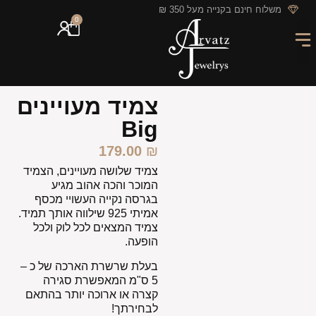
לתוכן
משלוח חינם בקנייה מעל 350 ₪
0
מארזי מתנה
חריטה אישית
GIFT CARD
מבצעי החודש
צמיד מעויינים
Big
179.00
₪
צמיד שלושה מעויינים, הצמיד
המוכר והכה אהוב מגיע
בגרסה נקייה העשויי מכסף
אמיתי 925 שילווה אותך תמיד.
צמיד המצאים לכל לוק ולכל
הופעה.
בעלת שרשרת הארכה של כ –
5 ס"מ המאפשרת סגירה
קצרה או ארוכה יותר בהתאם
לבחירתך!