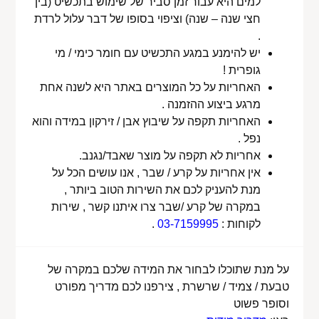
למים היא עבור זמן סביר של שימוש בתכשיט (בין
חצי שנה – שנה) וציפוי בסופו של דבר עלול לרדת
.
יש להימנע במגע התכשיט עם חומר כימי / מי
גופרית !
האחריות על כל המוצרים באתר היא לשנה אחת
מרגע ביצוע ההזמנה .
האחריות תקפה על שיבוץ אבן / זירקון במידה והוא
נפל .
אחריות לא תקפה על מוצר שאבד/נגנב.
אין אחריות על קרע / שבר , אנו עושים הכל על
מנת להעניק לכם את השירות הטוב ביותר ,
במקרה של קרע /שבר צרו איתנו קשר , שירות
לקוחות :
03-7159995
.
על מנת שתוכלו לבחור את המידה שלכם במקרה של
טבעת / צמיד / שרשרת , צירפנו לכם מדריך מפורט
וסופר פשוט