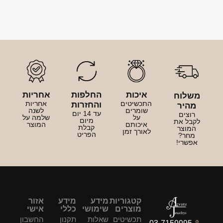
איכות
החלפות
אחריות
משלוח
התכשיטים
אחריות
והחזרות
מהיר
שומרים
לשנה
עד 14 יום
רוצים
על
שלמה על
מיום
לקבל את
איכותם
המוצר
קבלת
המוצר
לאורך זמן
הפריט
מחר?
אפשרי!
קטגוריות
מידע
מידע
אזור
מוצרים
שימושי
כללי
אישי
תכשיטים
שאלות
תקנון
החשבון