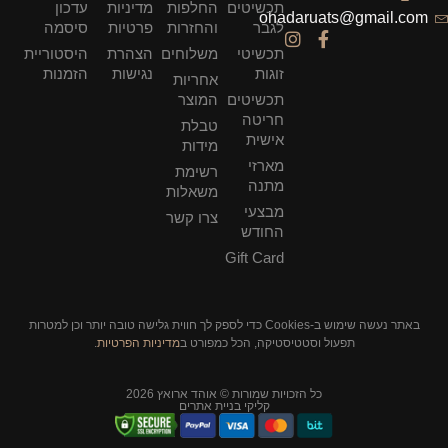
תכשיטים
החלפות
מדיניות
עדכון
ohadaruats@gmail.com
לגבר
והחזרות
פרטיות
סיסמה
תכשיטי
משלוחים
הצהרת
היסטוריית
זוגות
נגישות
הזמנות
אחריות
תכשיטים
המוצר
חריטה
טבלת
אישית
מידות
מארזי
רשימת
מתנה
משאלות
מבצעי
צרו קשר
החודש
Gift Card
באתר נעשה שימוש ב-Cookies כדי לספק לך חווית גלישה טובה יותר וכן למטרות
תפעול וסטטיסטיקה, הכל כמפורט ב
מדיניות הפרטיות
.
כל הזכויות שמורות © אוהד ארואץ 2026
קליקי בניית אתרים