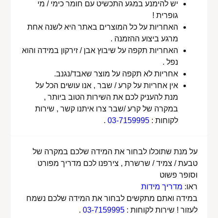
יש להימנע במגע התכשיט עם חומר כימי / מי
גופרית !
האחריות על כל המוצרים באתר היא לשנה אחת
מרגע ביצוע ההזמנה .
האחריות תקפה על שיבוץ אבן / זירקון במידה והוא
נפל .
אחריות לא תקפה על מוצר שאבד/נגנב.
אין אחריות על קרע / שבר , אנו עושים הכל על
מנת להעניק לכם את השירות הטוב ביותר ,
במקרה של קרע /שבר צרו איתנו קשר , שירות
לקוחות :
03-7159995
.
על מנת שתוכלו לבחור את המידה שלכם במקרה של
טבעת / צמיד / שרשרת , צירפנו לכם מדריך מפורט
וסופר פשוט
ראו:
מדריך מידות
במידה ואתם מתקשים לבחור את המידה שלכם נשמח
לעזור ! שירות לקוחות :
03-7159995
.