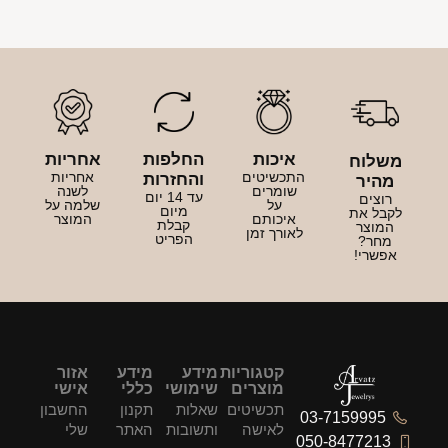
איכות
החלפות
אחריות
משלוח
התכשיטים
אחריות
והחזרות
מהיר
שומרים
לשנה
עד 14 יום
רוצים
על
שלמה על
מיום
לקבל את
איכותם
המוצר
קבלת
המוצר
לאורך זמן
הפריט
מחר?
אפשרי!
קטגוריות
מידע
מידע
אזור
מוצרים
שימושי
כללי
אישי
תכשיטים
שאלות
תקנון
החשבון
03-7159995
לאישה
ותשובות
האתר
שלי
050-8477213