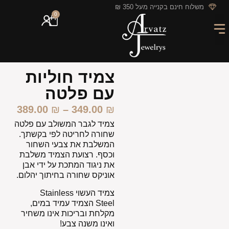
לתוכן
משלוח חינם בקנייה מעל 350 ₪
0
מארזי מתנה
חריטה אישית
GIFT CARD
מבצעי החודש
צמיד חוליות
עם פלטה
389.00
₪
–
349.00
₪
צמיד לגבר המשולב עם פלטה
שחורה לחריטה לפי בקשתך.
המשלבת את צבעי השחור
וכסף. רצועת הצמיד משלבת
את ניגוד המתכת על ידי אבן
אוניקס שחורה בחיתוך יהלום.
צמיד העשוי Stainless
Steel
הצמיד עמיד במים,
מקלחת ובריכות אינו משחיר
ואינו משנה צבע!