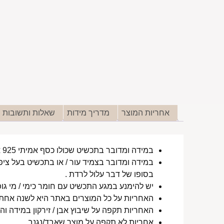
אחריות המוצר
מדריך מידות
שאלות ותשובות
במידה ומדובר בתכשיט שכולו כסף אמיתי 925 או סטיינלס סטיל ללא ציפוי, התכשיט עמיד למים לטווח ארוך ביותר מעל שנה !
במידה ומדובר בצמיד עור / או בתכשיט בעל ציפו
בסופו של דבר עלול לרדת .
יש להימנע במגע התכשיט עם חומר כימי / מי גופ
האחריות על כל המוצרים באתר היא לשנה אחת מ
האחריות תקפה על שיבוץ אבן / זירקון במידה והו
אחריות לא תקפה על מוצר שאבד/נגנב.