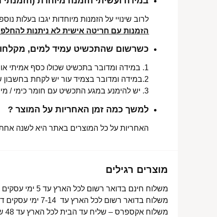
במידה ועשיתי הזמנה מיוחדת (הזמנתי 
לרוב שינויי על הזמנות מיוחדות יגבו בעלות נוספת, בין 30-70 ₪. תלו
הזמנות עם חריטה אישית לא ניתנות להחלפה 
כשרשום שהתכשיט עמיד למים, מקלחות 
1. במידה ומדובר בתכשיט שכולו כסף אמיתי או סטיינלס סטיל ללא ציפוי, התכשיט עמיד למים לטווח ארוך ביותר מעל שנה !
2.במידה ומדובר בצמיד עור יש לקחת בחשבון שהעמידות למים היא עבור זמן סביר של שימוש בתכשיט (בין חצי שנה לשנה) וציפוי בסופו של דבר עלול לרדת .
3. יש להימנע במגע התכשיט עם חומר כימי / מי גופרית !.
למשך כמה זמן האחריות על המוצר ?
האחריות על כל המוצרים באתר היא לשנה אחת מ
מוצרים רגילים
משלוח חינם בדואר רשום לכל הארץ עד 5 ימי עסקים מעל 350 ₪
משלוח בדואר רשום לכל הארץ עד 7-14 ימי עסקים דרך דואר ישראל- 15 ₪
משלוח אקספרס – שליח עד הבית לכל הארץ עד 48 שעות- 40 ₪