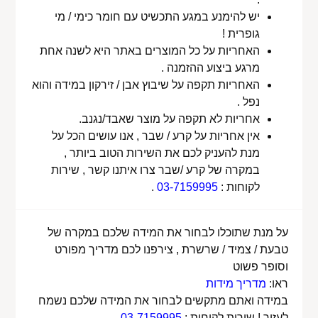
יש להימנע במגע התכשיט עם חומר כימי / מי
גופרית !
האחריות על כל המוצרים באתר היא לשנה אחת
מרגע ביצוע ההזמנה .
האחריות תקפה על שיבוץ אבן / זירקון במידה והוא
נפל .
אחריות לא תקפה על מוצר שאבד/נגנב.
אין אחריות על קרע / שבר , אנו עושים הכל על
מנת להעניק לכם את השירות הטוב ביותר ,
במקרה של קרע /שבר צרו איתנו קשר , שירות
לקוחות :
03-7159995
.
על מנת שתוכלו לבחור את המידה שלכם במקרה של
טבעת / צמיד / שרשרת , צירפנו לכם מדריך מפורט
וסופר פשוט
ראו:
מדריך מידות
במידה ואתם מתקשים לבחור את המידה שלכם נשמח
לעזור ! שירות לקוחות :
03-7159995
.