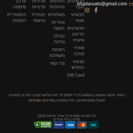
תכשיטים
החלפות
מדיניות
עדכון
ohadaruats@gmail.com
לגבר
והחזרות
פרטיות
סיסמה
תכשיטי
משלוחים
הצהרת
היסטוריית
זוגות
נגישות
הזמנות
אחריות
תכשיטים
המוצר
חריטה
טבלת
אישית
מידות
מארזי
רשימת
מתנה
משאלות
מבצעי
צרו קשר
החודש
Gift Card
באתר נעשה שימוש ב-Cookies כדי לספק לך חווית גלישה טובה יותר וכן למטרות
תפעול וסטטיסטיקה, הכל כמפורט ב
מדיניות הפרטיות
.
כל הזכויות שמורות © אוהד ארואץ 2026
קליקי בניית אתרים