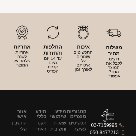
איכות
החלפות
אחריות
משלוח
התכשיטים
אחריות
והחזרות
מהיר
שומרים
לשנה
עד 14 יום
רוצים
על
שלמה על
מיום
לקבל את
איכותם
המוצר
קבלת
המוצר
לאורך זמן
הפריט
מחר?
אפשרי!
קטגוריות
מידע
מידע
אזור
מוצרים
שימושי
כללי
אישי
תכשיטים
שאלות
תקנון
החשבון
03-7159995
לאישה
ותשובות
האתר
שלי
050-8477213