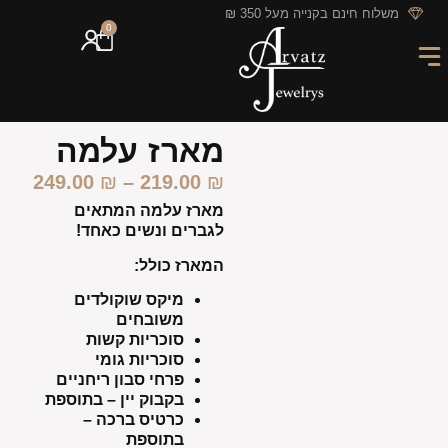
לתוכן
משלוח חינם בקנייה מעל 350 ₪
0
מארזי מתנה
חריטה אישית
GIFT CARD
מבצעי החודש
מארז עלמה
249.00
₪
–
219.00
₪
מארז עלמה המתאים
לגברים ונשים כאחד!
המארז כולל:
מיקס שוקולדים
משובחים
סוכריות קשות
סוכריות גומי
פרחי סבון ריחניים
בקבוק יין – בתוספת
כרטיס ברכה –
בתוספת