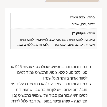
בחר/י צבע מארז
אדום, לבן, שחור
בחר/י בקבוק יין
ג'אקובזי למברוסקו רוזה חצי יבש, ג’אקובאזי למברוסקו
אמיליה אדום, היוצר מוסקטו – יין לבן מתוק, ללא בקבוק יין
במידה ומדובר בתכשיט שכולו כסף אמיתי 925 או
סטיינלס סטיל ללא ציפוי, התכשיט עמיד למים
לטווח ארוך ביותר מעל שנה !
במידה ומדובר בצמיד עור / או בתכשיט בעל ציפוי
זהב / זהב אדום , יש לקחת בחשבון שהעמידות
למים היא עבור זמן סביר של שימוש בתכשיט (בין
חצי שנה – שנה) וציפוי בסופו של דבר עלול לרדת
.