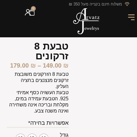
לתוכן
משלוח חינם בקנייה מעל 350 ₪
0
מארזי מתנה
חריטה אישית
GIFT CARD
מבצעי החודש
טבעת 8
זרקונים
179.00
₪
–
149.00
₪
טבעת 8 הזרקונים משובצת
זרקונים מנצנצים בחציה
העליון.
טבעת העשויה כסף אמיתי
925. הטבעת עמידה במים,
מקלחת ובריכה אינה משחירה
ואינה משנה צבע.
אפשרויות בחירה*
גודל