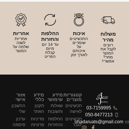
איכות
החלפות
אחריות
משלוח
התכשיטים
אחריות
והחזרות
מהיר
שומרים
לשנה
עד 14 יום
רוצים
על
שלמה על
מיום
לקבל את
איכותם
המוצר
קבלת
המוצר
לאורך זמן
הפריט
מחר?
אפשרי!
קטגוריות
מידע
מידע
אזור
מוצרים
שימושי
כללי
אישי
תכשיטים
שאלות
תקנון
החשבון
03-7159995
לאישה
ותשובות
האתר
שלי
050-8477213
תכשיטים
החלפות
מדיניות
עדכון
ohadaruats@gmail.com
לגבר
והחזרות
פרטיות
סיסמה