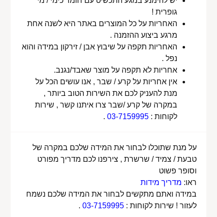
יש להימנע במגע התכשיט עם חומר כימי / מי
גופרית !
האחריות על כל המוצרים באתר היא לשנה אחת
מרגע ביצוע ההזמנה .
האחריות תקפה על שיבוץ אבן / זירקון במידה והוא
נפל .
אחריות לא תקפה על מוצר שאבד/נגנב.
אין אחריות על קרע / שבר , אנו עושים הכל על
מנת להעניק לכם את השירות הטוב ביותר ,
במקרה של קרע /שבר צרו איתנו קשר , שירות
לקוחות :
03-7159995
.
על מנת שתוכלו לבחור את המידה שלכם במקרה של
טבעת / צמיד / שרשרת , צירפנו לכם מדריך מפורט
וסופר פשוט
ראו:
מדריך מידות
במידה ואתם מתקשים לבחור את המידה שלכם נשמח
לעזור ! שירות לקוחות :
03-7159995
.