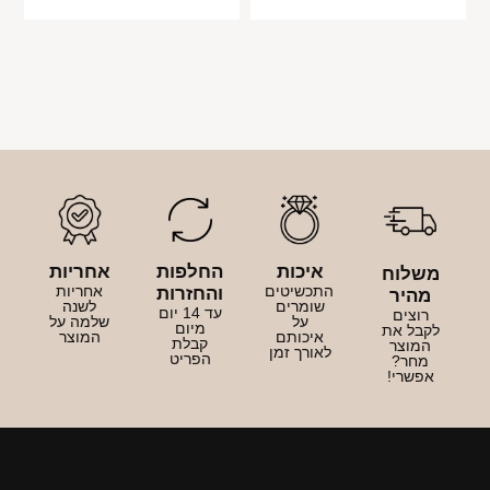
איכות
החלפות
אחריות
משלוח
התכשיטים
אחריות
והחזרות
מהיר
שומרים
לשנה
עד 14 יום
רוצים
על
שלמה על
מיום
לקבל את
איכותם
המוצר
קבלת
המוצר
לאורך זמן
הפריט
מחר?
אפשרי!