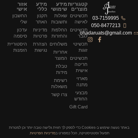
קטגוריות
מידע
מידע
אזור
מוצרים
שימושי
כללי
אישי
תכשיטים
שאלות
תקנון
החשבון
03-7159995
לאישה
ותשובות
האתר
שלי
050-8477213
תכשיטים
החלפות
מדיניות
עדכון
ohadaruats@gmail.com
לגבר
והחזרות
פרטיות
סיסמה
תכשיטי
משלוחים
הצהרת
היסטוריית
זוגות
נגישות
הזמנות
אחריות
תכשיטים
המוצר
חריטה
טבלת
אישית
מידות
מארזי
רשימת
מתנה
משאלות
מבצעי
צרו קשר
החודש
Gift Card
באתר נעשה שימוש ב-Cookies כדי לספק לך חווית גלישה טובה יותר וכן למטרות
תפעול וסטטיסטיקה, הכל כמפורט ב
מדיניות הפרטיות
.