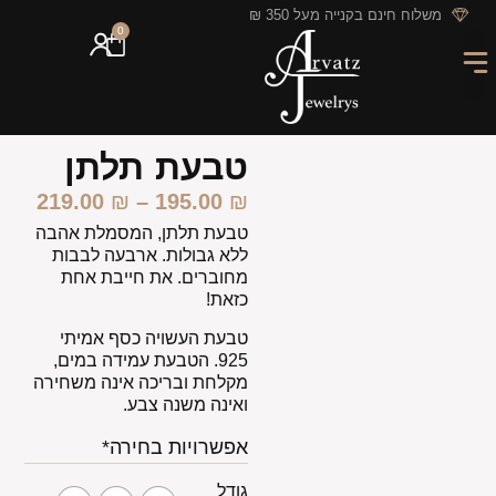
לתוכן
משלוח חינם בקנייה מעל 350 ₪
0
מארזי מתנה
חריטה אישית
GIFT CARD
מבצעי החודש
טבעת תלתן
219.00
₪
–
195.00
₪
טבעת תלתן, המסמלת אהבה
ללא גבולות. ארבעה לבבות
מחוברים. את חייבת אחת
כזאת!
טבעת העשויה כסף אמיתי
925. הטבעת עמידה במים,
מקלחת ובריכה אינה משחירה
ואינה משנה צבע.
אפשרויות בחירה*
גודל