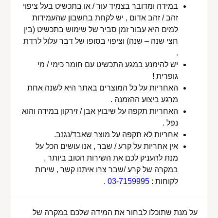
במידה ומדובר בצמיד עור / או בתכשיט בעל ציפוי
זהב / זהב אדום , יש לקחת בחשבון שהעמידות
למים היא עבור זמן סביר של שימוש בתכשיט (בין
חצי שנה – שנה) וציפוי בסופו של דבר עלול לרדת
.
יש להימנע במגע התכשיט עם חומר כימי / מי
גופרית !
האחריות על כל המוצרים באתר היא לשנה אחת
מרגע ביצוע ההזמנה .
האחריות תקפה על שיבוץ אבן / זירקון במידה והוא
נפל .
אחריות לא תקפה על מוצר שאבד/נגנב.
אין אחריות על קרע / שבר , אנו עושים הכל על
מנת להעניק לכם את השירות הטוב ביותר ,
במקרה של קרע /שבר צרו איתנו קשר , שירות
לקוחות :
03-7159995
.
על מנת שתוכלו לבחור את המידה שלכם במקרה של